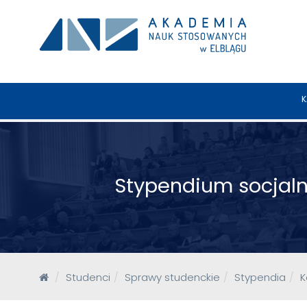
K
Stypendium socjaln
Studenci
Sprawy studenckie
Stypendia
K