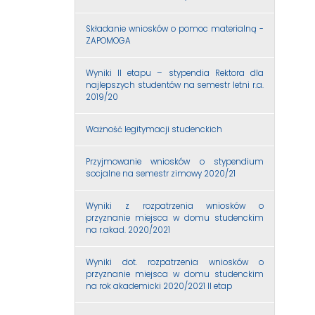
Składanie wniosków o pomoc materialną -
ZAPOMOGA
Wyniki II etapu – stypendia Rektora dla
najlepszych studentów na semestr letni r.a.
2019/20
Ważność legitymacji studenckich
Przyjmowanie wniosków o stypendium
socjalne na semestr zimowy 2020/21
Wyniki z rozpatrzenia wniosków o
przyznanie miejsca w domu studenckim
na r.akad. 2020/2021
Wyniki dot. rozpatrzenia wniosków o
przyznanie miejsca w domu studenckim
na rok akademicki 2020/2021 II etap