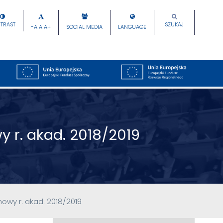
TRAST
SZUKAJ
-A
A
A+
SOCIAL MEDIA
LANGUAGE
 r. akad. 2018/2019
owy r. akad. 2018/2019