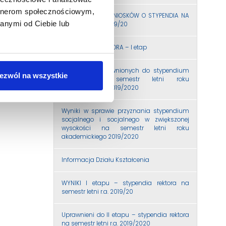
artnerom społecznościowym,
PRZYJMOWANIE WNIOSKÓW O STYPENDIA NA
anymi od Ciebie lub
SEMESTR LETNI 2019/20
STYPENDIUM REKTORA – I etap
Liczba 10% uprawnionych do stypendium
ezwól na wszystkie
Rektora na semestr letni roku
akademickiego 2019/2020
Wyniki w sprawie przyznania stypendium
socjalnego i socjalnego w zwiększonej
wysokości na semestr letni roku
akademickiego 2019/2020
Informacja Działu Kształcenia
WYNIKI I etapu – stypendia rektora na
semestr letni r.a. 2019/20
Uprawnieni do II etapu – stypendia rektora
na semestr letni r.a. 2019/2020