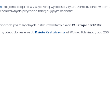
um
: socjalne, socjalne w zwiększonej wysokości z tytułu zamieszkania w do
iepełnosprawnych, przyznano następującym osobom:
kanatach poszczególnych Instytutów w terminie od
12 listopada 2018 r.
my o jego doniesienie do
Działu Kształcenia
, ul. Wojska Polskiego 1, pok. 206