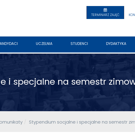
TERMINARZ ZAJĘĆ
KON
ANDYDACI
UCZELNIA
STUDENCI
DYDAKTYKA
e i specjalne na semestr zimowy
omunikaty
Stypendium socjalne i specjalne na semestr zim