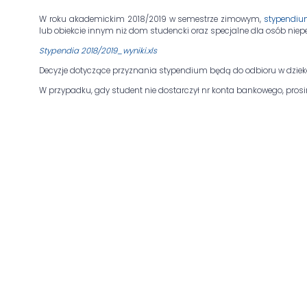
W roku akademickim 2018/2019 w semestrze zimowym,
stypendi
lub obiekcie innym niż dom studencki oraz specjalne dla osób n
Stypendia 2018/2019_wyniki.xls
Decyzje dotyczące przyznania stypendium będą do odbioru w dzie
W przypadku, gdy student nie dostarczył nr konta bankowego, prosi