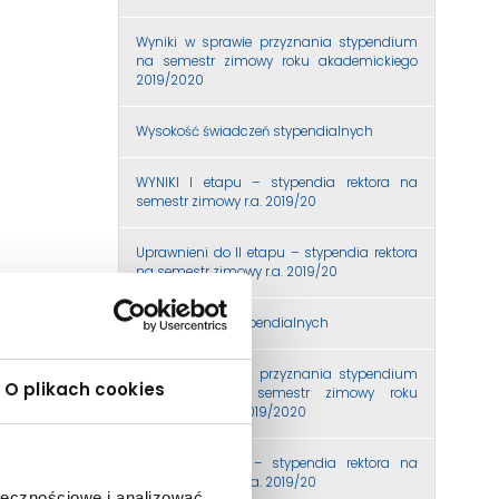
Wyniki w sprawie przyznania stypendium
na semestr zimowy roku akademickiego
2019/2020
Wysokość świadczeń stypendialnych
WYNIKI I etapu – stypendia rektora na
semestr zimowy r.a. 2019/20
Uprawnieni do II etapu – stypendia rektora
na semestr zimowy r.a. 2019/20
Odbiór decyzji stypendialnych
Wyniki w sprawie przyznania stypendium
O plikach cookies
socjalnego na semestr zimowy roku
akademickiego 2019/2020
WYNIKI II etapu – stypendia rektora na
semestr zimowy r.a. 2019/20
ołecznościowe i analizować