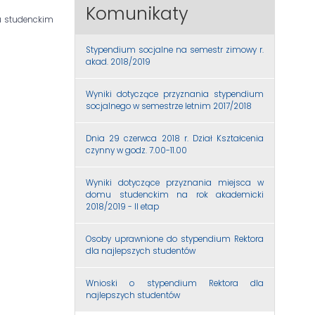
Komunikaty
mu studenckim
Stypendium socjalne na semestr zimowy r.
akad. 2018/2019
Wyniki dotyczące przyznania stypendium
socjalnego w semestrze letnim 2017/2018
Dnia 29 czerwca 2018 r. Dział Kształcenia
czynny w godz. 7.00-11.00
Wyniki dotyczące przyznania miejsca w
domu studenckim na rok akademicki
2018/2019 - II etap
Osoby uprawnione do stypendium Rektora
dla najlepszych studentów
Wnioski o stypendium Rektora dla
najlepszych studentów