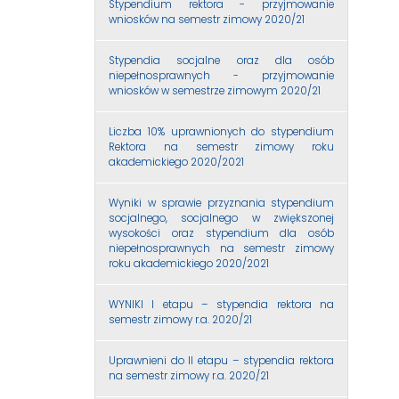
Stypendium rektora - przyjmowanie
wniosków na semestr zimowy 2020/21
Stypendia socjalne oraz dla osób
niepełnosprawnych - przyjmowanie
wniosków w semestrze zimowym 2020/21
Liczba 10% uprawnionych do stypendium
Rektora na semestr zimowy roku
akademickiego 2020/2021
Wyniki w sprawie przyznania stypendium
socjalnego, socjalnego w zwiększonej
wysokości oraz stypendium dla osób
niepełnosprawnych na semestr zimowy
roku akademickiego 2020/2021
WYNIKI I etapu – stypendia rektora na
semestr zimowy r.a. 2020/21
Uprawnieni do II etapu – stypendia rektora
na semestr zimowy r.a. 2020/21