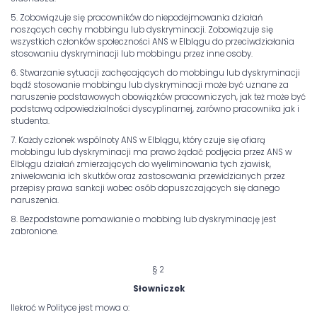
5. Zobowiązuje się pracowników do niepodejmowania działań
noszących cechy mobbingu lub dyskryminacji. Zobowiązuje się
wszystkich członków społeczności ANS w Elblągu do przeciwdziałania
stosowaniu dyskryminacji lub mobbingu przez inne osoby.
6. Stwarzanie sytuacji zachęcających do mobbingu lub dyskryminacji
bądź stosowanie mobbingu lub dyskryminacji może być uznane za
naruszenie podstawowych obowiązków pracowniczych, jak też może być
podstawą odpowiedzialności dyscyplinarnej, zarówno pracownika jak i
studenta.
7. Każdy członek wspólnoty ANS w Elblągu, który czuje się ofiarą
mobbingu lub dyskryminacji ma prawo żądać podjęcia przez ANS w
Elblągu działań zmierzających do wyeliminowania tych zjawisk,
zniwelowania ich skutków oraz zastosowania przewidzianych przez
przepisy prawa sankcji wobec osób dopuszczających się danego
naruszenia.
8. Bezpodstawne pomawianie o mobbing lub dyskryminację jest
zabronione.
§ 2
Słowniczek
Ilekroć w Polityce jest mowa o: