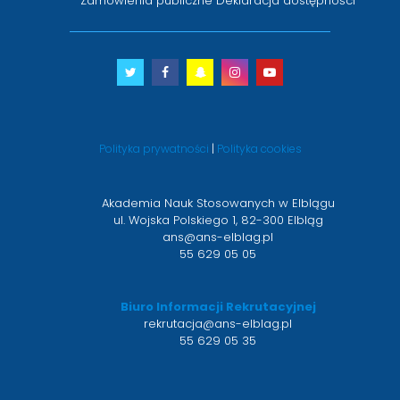
Zamówienia publiczne
Deklaracja dostępności
Twitter
otwiera
Facebook
otwiera
Snapchat
otwiera
Instagram
otwiera
Youtube
otwiera
się
się
się
się
się
w
w
w
w
w
nowym
nowym
nowym
nowym
nowym
Polityka prywatności
|
Polityka cookies
oknie
oknie
oknie
oknie
oknie
Akademia Nauk Stosowanych w Elblągu
ul. Wojska Polskiego 1, 82-300 Elbląg
ans@ans-elblag.pl
55 629 05 05
Biuro Informacji Rekrutacyjnej
rekrutacja@ans-elblag.pl
55 629 05 35