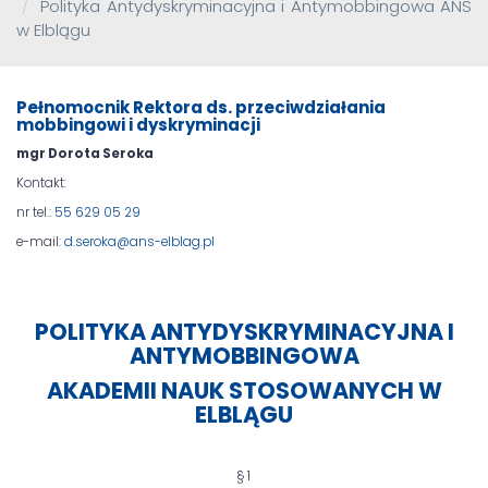
Polityka Antydyskryminacyjna i Antymobbingowa ANS
w Elblągu
Pełnomocnik Rektora ds. przeciwdziałania
mobbingowi i dyskryminacji
mgr Dorota Seroka
Kontakt:
nr tel.:
55 629 05 29
e-mail:
d.seroka@ans-elblag.pl
POLITYKA ANTYDYSKRYMINACYJNA I
ANTYMOBBINGOWA
AKADEMII NAUK STOSOWANYCH W
ELBLĄGU
§ 1