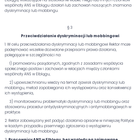
wspólnoty ANS w Elblągu działań lub zachowań noszących znamiona
dyskryminacji lub mobbingu.
§ 3
Przeciwdziałanie dyskryminacji lub mobbingowi
1. W celu przeciwdziałania dyskryminacji lub mobbingowi Rektor może
podejmować wszelkie dozwolone przepisami prawa działania,
polegające w szczególności na:
1) promowaniu pożądanych, zgodnych z zasadami współżycia
społecznego postaw i zachowań w relacjach między członkami
wspólnoty ANS w Elblągu,
2) upowszechnianiu wiedzy na temat zjawisk dyskryminacji lub
mobbingu, metod zapobiegania ich występowaniu oraz konsekwencji
ich wystąpienia,
3) monitorowaniu problematyki dyskryminacji lub mobbingu oraz
stosowaniu procedur antydyskryminacyjnych i antymobbingowych w
praktyce.
2. Rektor zobowiązany jest podjąć działania opisane w niniejszej Polityce
w każdym przypadku pisemnego zgłoszenia o wystąpieniu
dyskryminacji lub mobbingu.
3.
Pracownicy ANS w Elblągu, bez względu na zajmowane