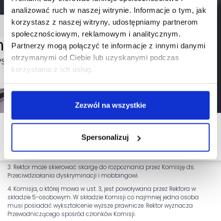
analizować ruch w naszej witrynie. Informacje o tym, jak
§ 5
korzystasz z naszej witryny, udostępniamy partnerom
Postępowanie w sprawie skargi dotyczącej dyskryminacji lub
społecznościowym, reklamowym i analitycznym.
mobbingu
Partnerzy mogą połączyć te informacje z innymi danymi
1. Rektor może uznać skargę za nieuzasadnioną i pozostawić sprawę
bez nadawania jej dalszego biegu. O przyczynie pozostawienia skargi
otrzymanymi od Ciebie lub uzyskanymi podczas
bez dalszego biegu informuje się osobę, która złożyła skargę. W
korzystania z ich usług.
przypadku pozostawienia sprawy bez nadawania jej dalszego biegu,
osobie składającej skargę przysługuje prawo do wniesienia sprzeciwu.
Sprzeciw wraz z uzasadnieniem wnosi się do Rektora w terminie 14 od
dni od dnia otrzymania informacji o pozostawieniu skargi bez
Zezwól na wszystkie
nadawania jej dalszego biegu. Po otrzymaniu sprzeciwu Rektor kieruje
skargę do rozpoznania przez Komisję ds. Przeciwdziałania
dyskryminacji i mobbingowi.
Spersonalizuj
2. Rektor może powołać Pełnomocnika ds. Przeciwdziałania
dyskryminacji i mobbingowi, który w imieniu Rektora przeprowadzi
postępowanie wyjaśniające.
3. Rektor może skierować skargę do rozpoznania przez Komisję ds.
Przeciwdziałania dyskryminacji i mobbingowi.
4. Komisja, o której mowa w ust. 3, jest powoływana przez Rektora w
składzie 5-osobowym. W składzie Komisji co najmniej jedna osoba
musi posiadać wykształcenie wyższe prawnicze. Rektor wyznacza
Przewodniczącego spośród członków Komisji.