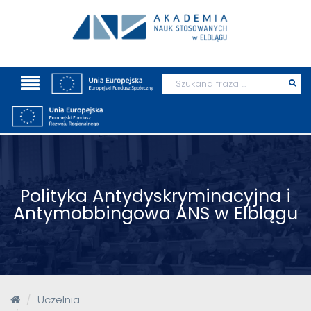
Wyszukaj
Prz
szu
Polityka Antydyskryminacyjna i
Antymobbingowa ANS w Elblągu
Uczelnia