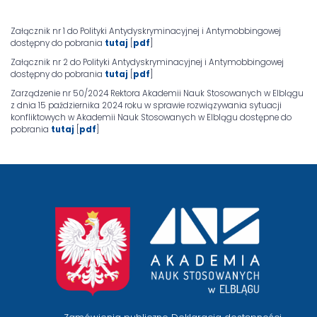
Załącznik nr 1 do Polityki Antydyskryminacyjnej i Antymobbingowej
dostępny do pobrania
tutaj
[
pdf
]
Załącznik nr 2 do Polityki Antydyskryminacyjnej i Antymobbingowej
dostępny do pobrania
tutaj
[
pdf
]
Zarządzenie nr 50/2024 Rektora Akademii Nauk Stosowanych w Elblągu
z dnia 15 października 2024 roku w sprawie rozwiązywania sytuacji
konfliktowych w Akademii Nauk Stosowanych w Elblągu dostępne do
pobrania
tutaj
[
pdf
]
przejście
na
stronę
główną