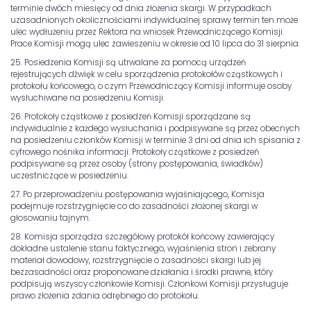
terminie dwóch miesięcy od dnia złożenia skargi. W przypadkach
uzasadnionych okolicznościami indywidualnej sprawy termin ten może
ulec wydłużeniu przez Rektora na wniosek Przewodniczącego Komisji.
Prace Komisji mogą ulec zawieszeniu w okresie od 10 lipca do 31 sierpnia.
25. Posiedzenia Komisji są utrwalane za pomocą urządzeń
rejestrujących dźwięk w celu sporządzenia protokołów cząstkowych i
protokołu końcowego, o czym Przewodniczący Komisji informuje osoby
wysłuchiwane na posiedzeniu Komisji.
26. Protokoły cząstkowe z posiedzeń Komisji sporządzane są
indywidualnie z każdego wysłuchania i podpisywane są przez obecnych
na posiedzeniu członków Komisji w terminie 3 dni od dnia ich spisania z
cyfrowego nośnika informacji. Protokoły cząstkowe z posiedzeń
podpisywane są przez osoby (strony postępowania, świadków)
uczestniczące w posiedzeniu.
27. Po przeprowadzeniu postępowania wyjaśniającego, Komisja
podejmuje rozstrzygnięcie co do zasadności złożonej skargi w
głosowaniu tajnym.
28. Komisja sporządza szczegółowy protokół końcowy zawierający
dokładne ustalenie stanu faktycznego, wyjaśnienia stron i zebrany
materiał dowodowy, rozstrzygnięcie o zasadności skargi lub jej
bezzasadności oraz proponowane działania i środki prawne, który
podpisują wszyscy członkowie Komisji. Członkowi Komisji przysługuje
prawo złożenia zdania odrębnego do protokołu.