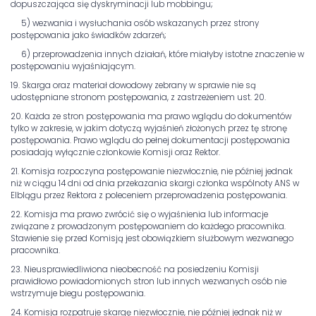
dopuszczająca się dyskryminacji lub mobbingu;
5) wezwania i wysłuchania osób wskazanych przez strony
postępowania jako świadków zdarzeń;
6) przeprowadzenia innych działań, które miałyby istotne znaczenie w
postępowaniu wyjaśniającym.
19. Skarga oraz materiał dowodowy zebrany w sprawie nie są
udostępniane stronom postępowania, z zastrzeżeniem ust. 20.
20. Każda ze stron postępowania ma prawo wglądu do dokumentów
tylko w zakresie, w jakim dotyczą wyjaśnień złożonych przez tę stronę
postępowania. Prawo wglądu do pełnej dokumentacji postępowania
posiadają wyłącznie członkowie Komisji oraz Rektor.
21. Komisja rozpoczyna postępowanie niezwłocznie, nie później jednak
niż w ciągu 14 dni od dnia przekazania skargi członka wspólnoty ANS w
Elblągu przez Rektora z poleceniem przeprowadzenia postępowania.
22. Komisja ma prawo zwrócić się o wyjaśnienia lub informacje
związane z prowadzonym postępowaniem do każdego pracownika.
Stawienie się przed Komisją jest obowiązkiem służbowym wezwanego
pracownika.
23. Nieusprawiedliwiona nieobecność na posiedzeniu Komisji
prawidłowo powiadomionych stron lub innych wezwanych osób nie
wstrzymuje biegu postępowania.
24. Komisja rozpatruje skargę niezwłocznie, nie później jednak niż w