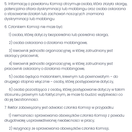
5. Informację o powołaniu Komisji otrzymuje osoba, która złożyła skargę,
potencjalna ofiara dyskryminacji lub mobbingu oraz osoba oskarżana
o stosowanie działań lub zachowań noszących znamiona
dyskryminacji lub mobbingu.
6. Członkiem Komisji nie może być:
1) osoba, której dotyczy bezpośrednio lub pośrednio skarga;
2) osoba oskarżana o działania mobbingowe;
3) kierownik jednostki organizacyjnej, w której zatrudniony jest
skarżący pracownik;
4) kierownik jednostki organizacyjnej, w której zatrudniony jest
pracownik oskarżany o działania mobbingowe;
5) osoba będąca małżonkiem, krewnym lub powinowatym – do
drugiego stopnia włącznie – osoby, której postępowanie dotyczy,
6) osoba pozostająca z osobą, której postępowanie dotyczy w takim
stosunku prawnym lub faktycznym, że może to budzić wątpliwości co
do jej bezstronności.
7. Rektor zobowiązany jest odwołać członka Komisji w przypadku:
1) niemożności sprawowania obowiązków członka Komisji z powodu
długotrwałej usprawiedliwionej nieobecności w pracy;
2) rezygnacji ze sprawowania obowiązków członka Komisji;