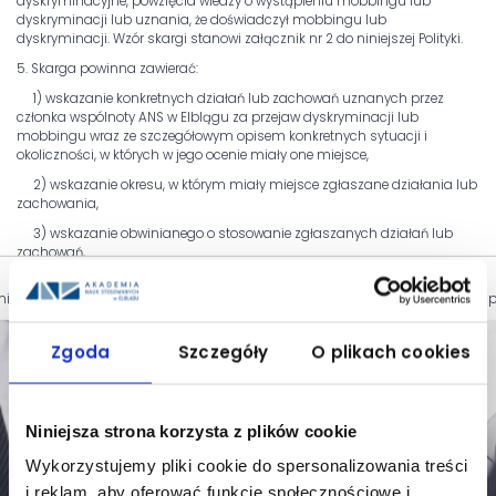
dyskryminacyjne, powzięcia wiedzy o wystąpieniu mobbingu lub
dyskryminacji lub uznania, że doświadczył mobbingu lub
dyskryminacji. Wzór skargi stanowi załącznik nr 2 do niniejszej Polityki.
5. Skarga powinna zawierać:
1) wskazanie konkretnych działań lub zachowań uznanych przez
członka wspólnoty ANS w Elblągu za przejaw dyskryminacji lub
mobbingu wraz ze szczegółowym opisem konkretnych sytuacji i
okoliczności, w których w jego ocenie miały one miejsce,
2) wskazanie okresu, w którym miały miejsce zgłaszane działania lub
zachowania,
3) wskazanie obwinianego o stosowanie zgłaszanych działań lub
zachowań,
4) wskazanie ewentualnych świadków zgłaszanych działań lub
ia się z dokumentem dotyczącym mobbingu w miejscu pracy dostępnym po
zachowań,
5) wskazanie ewentualnych pozostałych dowodów potwierdzających
Zgoda
Szczegóły
O plikach cookies
zaistnienie zgłaszanych działań lub zachowań.
6. W przypadku złożenia skargi niepodpisanej przez osobę składającą
(tj. anonimowo) Rektor ocenia zasadność podjęcia działań.
7. Skarga, o której mowa w ust. 6, nie jest skargą w rozumieniu przepisów
Niniejsza strona korzysta z plików cookie
ustawy z dnia 14 czerwca 1960 roku Kodeks postępowania
Wykorzystujemy pliki cookie do spersonalizowania treści
administracyjnego.
i reklam, aby oferować funkcje społecznościowe i