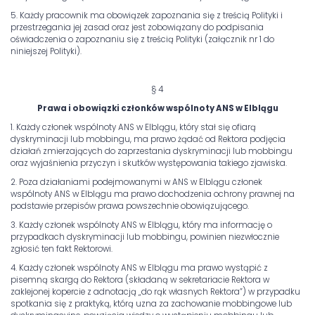
5. Każdy pracownik ma obowiązek zapoznania się z treścią Polityki i
przestrzegania jej zasad oraz jest zobowiązany do podpisania
oświadczenia o zapoznaniu się z treścią Polityki (załącznik nr 1 do
niniejszej Polityki).
§ 4
Prawa i obowiązki członków wspólnoty ANS w Elblągu
1. Każdy członek wspólnoty ANS w Elblągu, który stał się ofiarą
dyskryminacji lub mobbingu, ma prawo żądać od Rektora podjęcia
działań zmierzających do zaprzestania dyskryminacji lub mobbingu
oraz wyjaśnienia przyczyn i skutków występowania takiego zjawiska.
2. Poza działaniami podejmowanymi w ANS w Elblągu członek
wspólnoty ANS w Elblągu ma prawo dochodzenia ochrony prawnej na
podstawie przepisów prawa powszechnie obowiązującego.
3. Każdy członek wspólnoty ANS w Elblągu, który ma informację o
przypadkach dyskryminacji lub mobbingu, powinien niezwłocznie
zgłosić ten fakt Rektorowi.
4. Każdy członek wspólnoty ANS w Elblągu ma prawo wystąpić z
pisemną skargą do Rektora (składaną w sekretariacie Rektora w
zaklejonej kopercie z adnotacją „do rąk własnych Rektora”) w przypadku
spotkania się z praktyką, którą uzna za zachowanie mobbingowe lub