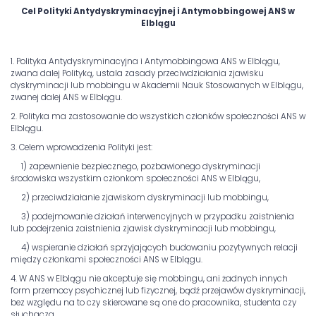
Cel Polityki Antydyskryminacyjnej i Antymobbingowej ANS w
Elblągu
1. Polityka Antydyskryminacyjna i Antymobbingowa ANS w Elblągu,
zwana dalej Polityką, ustala zasady przeciwdziałania zjawisku
dyskryminacji lub mobbingu w Akademii Nauk Stosowanych w Elblągu,
zwanej dalej ANS w Elblągu.
2. Polityka ma zastosowanie do wszystkich członków społeczności ANS w
Elblągu.
3. Celem wprowadzenia Polityki jest:
1) zapewnienie bezpiecznego, pozbawionego dyskryminacji
środowiska wszystkim członkom społeczności ANS w Elblągu,
2) przeciwdziałanie zjawiskom dyskryminacji lub mobbingu,
3) podejmowanie działań interwencyjnych w przypadku zaistnienia
lub podejrzenia zaistnienia zjawisk dyskryminacji lub mobbingu,
4) wspieranie działań sprzyjających budowaniu pozytywnych relacji
między członkami społeczności ANS w Elblągu.
4. W ANS w Elblągu nie akceptuje się mobbingu, ani żadnych innych
form przemocy psychicznej lub fizycznej, bądź przejawów dyskryminacji,
bez względu na to czy skierowane są one do pracownika, studenta czy
słuchacza.