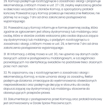
29. Komisja podejmuje rozstrzygnięcie o zasadności skargi i proponuje
rekomendacje, o których mowa w ust. 27 i 28, zwykłą większością głosów
w obecności wszystkich członków Komisji, a sporządzony protokół
końcowy Przewodniczący Komisji przekazuje niezwłocznie Rektorowi, nie
później niż w ciągu 7 dni od dnia zakończenia postępowania
wyjaśniającego.
30. Przewodniczący Komisji informuje w formie pisemnej osobę, która
zgodnie ze zgłoszeniem jest ofiarą dyskryminacji lub mobbingu oraz
osobę, która w skardze została wskazana jako osoba dopuszczająca
się dyskryminacji lub mobbingu, o podjętym rozstrzygnięciu o
zasadności skargi, o którym mowa w ust. 29, w terminie 7 dni od dnia
zakończenia postępowania wyjaśniającego.
31. W Informacji, o której mowa w ust. 30, nie ujawnia się danych osób
biorących udział w postępowaniu mobbingowym, w szczególności
pozwalających na identyfikację świadków na podstawie treści złożonych
przez nich zeznań.
32. Po zapoznaniu się z rozstrzygnięciem o zasadności skargi i
rekomendacją Komisji, w razie uznania skargi za zasadną, Rektor
podejmuje działania zmierzające do wyeliminowania stwierdzonych
nieprawidłowości oraz podejmuje decyzję w stosunku do osoby
dopuszczającej się dyskryminacji lub mobbingu stosownie do
obowiązujących przepisów prawa.
33. Dokumentacja z postępowania przed Komisją oraz protokół końcowy
jest archiwizowany w Dziale Spraw Pracowniczych.