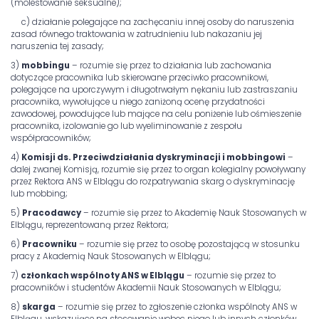
(molestowanie seksualne);
c) działanie polegające na zachęcaniu innej osoby do naruszenia
zasad równego traktowania w zatrudnieniu lub nakazaniu jej
naruszenia tej zasady;
3)
mobbingu
– rozumie się przez to działania lub zachowania
dotyczące pracownika lub skierowane przeciwko pracownikowi,
polegające na uporczywym i długotrwałym nękaniu lub zastraszaniu
pracownika, wywołujące u niego zaniżoną ocenę przydatności
zawodowej, powodujące lub mające na celu poniżenie lub ośmieszenie
pracownika, izolowanie go lub wyeliminowanie z zespołu
współpracowników;
4)
Komisji ds. Przeciwdziałania dyskryminacji i mobbingowi
–
dalej zwanej Komisją, rozumie się przez to organ kolegialny powoływany
przez Rektora ANS w Elblągu do rozpatrywania skarg o dyskryminację
lub mobbing;
5)
Pracodawcy
– rozumie się przez to Akademię Nauk Stosowanych w
Elblągu, reprezentowaną przez Rektora;
6)
Pracowniku
– rozumie się przez to osobę pozostającą w stosunku
pracy z Akademią Nauk Stosowanych w Elblągu;
7)
członkach wspólnoty ANS w Elblągu
– rozumie się przez to
pracowników i studentów Akademii Nauk Stosowanych w Elblągu;
8)
skarga
– rozumie się przez to zgłoszenie członka wspólnoty ANS w
Elblągu, wskazujące na stosowanie wobec niego lub innych członków