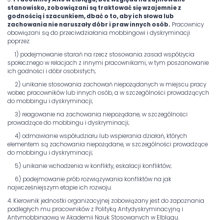
stanowisko, zobowiązani są traktować się wzajemnie z
godnością i szacunkiem, dbać o to, aby ich słowa lub
zachowania nie naruszały dóbr i praw innych osób.
Pracownicy
obowiązani są do przeciwdziałania mobbingowi i dyskryminacji
poprzez:
1) podejmowanie starań na rzecz stosowania zasad współżycia
społecznego w relacjach z innymi pracownikami, w tym poszanowanie
ich godności i dóbr osobistych;
2) unikanie stosowania zachowań niepożądanych w miejscu pracy
wobec pracowników lub innych osób, a w szczególności prowadzących
do mobbingu i dyskryminacji;
3) reagowanie na zachowania niepożądane, w szczególności
prowadzące do mobbingu i dyskryminacji;
4) odmawianie współudziału lub wspierania działań, których
elementem są zachowania niepożądane, w szczególności prowadzące
do mobbingu i dyskryminacji;
5) unikanie wchodzenia w konflikty, eskalacji konfliktów;
6) podejmowanie prób rozwiązywania konfliktów na jak
najwcześniejszym etapie ich rozwoju.
4. Kierownik jednostki organizacyjnej zobowiązany jest do zapoznania
podległych mu pracowników z Polityką Antydyskryminacyjną i
Antymobbingową w Akademii Nauk Stosowanych w Elblągu.