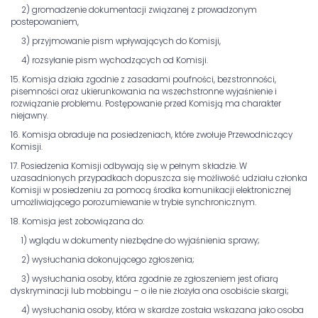
2) gromadzenie dokumentacji związanej z prowadzonym
postepowaniem,
3) przyjmowanie pism wpływających do Komisji,
4) rozsyłanie pism wychodzących od Komisji.
15. Komisja działa zgodnie z zasadami poufności, bezstronności,
pisemności oraz ukierunkowania na wszechstronne wyjaśnienie i
rozwiązanie problemu. Postępowanie przed Komisją ma charakter
niejawny.
16. Komisja obraduje na posiedzeniach, które zwołuje Przewodniczący
Komisji.
17. Posiedzenia Komisji odbywają się w pełnym składzie. W
uzasadnionych przypadkach dopuszcza się możliwość udziału członka
Komisji w posiedzeniu za pomocą środka komunikacji elektronicznej
umożliwiającego porozumiewanie w trybie synchronicznym.
18. Komisja jest zobowiązana do:
1) wglądu w dokumenty niezbędne do wyjaśnienia sprawy;
2) wysłuchania dokonującego zgłoszenia;
3) wysłuchania osoby, która zgodnie ze zgłoszeniem jest ofiarą
dyskryminacji lub mobbingu – o ile nie złożyła ona osobiście skargi;
4) wysłuchania osoby, która w skardze została wskazana jako osoba