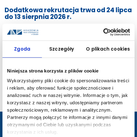
Dodatkowa rekrutacja trwa od 24 lipca
do 13 sierpnia 2026 r.
Kandydaci spoza UE
Zgoda
Szczegóły
O plikach cookies
Kandydaci z UE, państw EFTA lub
Niniejsza strona korzysta z plików cookie
OECD
Wykorzystujemy pliki cookie do spersonalizowania treści
i reklam, aby oferować funkcje społecznościowe i
analizować ruch w naszej witrynie. Informacje o tym, jak
korzystasz z naszej witryny, udostępniamy partnerom
społecznościowym, reklamowym i analitycznym.
Partnerzy mogą połączyć te informacje z innymi danymi
otrzymanymi od Ciebie lub uzyskanymi podczas
korzystania z ich usług.
przejście