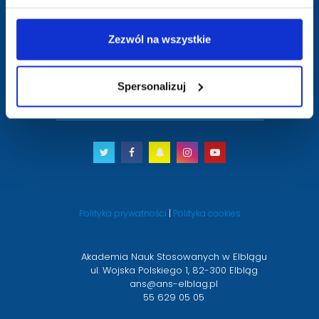
na
stronę
główną
Zezwól na wszystkie
Spersonalizuj
Zamówienia publiczne
Deklaracja dostępności
Twitter
otwiera
Facebook
otwiera
Snapchat
otwiera
Instagram
otwiera
Youtube
otwiera
się
się
się
się
się
w
w
w
w
w
nowym
nowym
nowym
nowym
nowym
Polityka prywatności
|
Polityka cookies
oknie
oknie
oknie
oknie
oknie
Akademia Nauk Stosowanych w Elblągu
ul. Wojska Polskiego 1, 82-300 Elbląg
ans@ans-elblag.pl
55 629 05 05