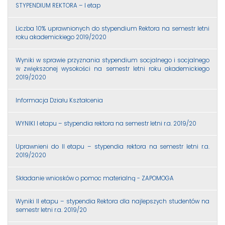
STYPENDIUM REKTORA – I etap
Liczba 10% uprawnionych do stypendium Rektora na semestr letni
roku akademickiego 2019/2020
Wyniki w sprawie przyznania stypendium socjalnego i socjalnego
w zwiększonej wysokości na semestr letni roku akademickiego
2019/2020
Informacja Działu Kształcenia
WYNIKI I etapu – stypendia rektora na semestr letni r.a. 2019/20
Uprawnieni do II etapu – stypendia rektora na semestr letni r.a.
2019/2020
Składanie wniosków o pomoc materialną - ZAPOMOGA
Wyniki II etapu – stypendia Rektora dla najlepszych studentów na
semestr letni r.a. 2019/20