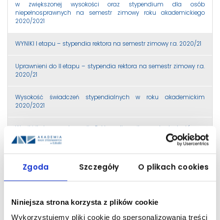
w zwiększonej wysokości oraz stypendium dla osób
niepełnosprawnych na semestr zimowy roku akademickiego
2020/2021
WYNIKI I etapu – stypendia rektora na semestr zimowy r.a. 2020/21
Uprawnieni do II etapu – stypendia rektora na semestr zimowy r.a.
2020/21
Wysokość świadczeń stypendialnych w roku akademickim
2020/2021
Wyniki II etapu – stypendia Rektora dla najlepszych studentów na
semestr zimowy r.a. 2020/21
Wyniki w sprawie przyznania stypendium socjalnego na semestr
Zgoda
Szczegóły
O plikach cookies
zimowy roku akademickiego 2020/2021
Studencie! 10 marca 2021 mija termin składania wniosków o
stypendium rektora!
Niniejsza strona korzysta z plików cookie
Wykorzystujemy pliki cookie do spersonalizowania treści