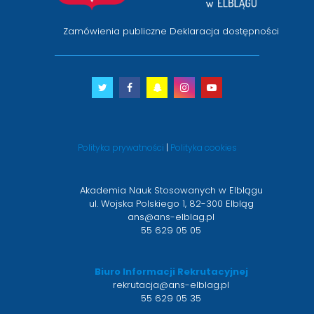
Zamówienia publiczne
Deklaracja dostępności
Twitter
otwiera
Facebook
otwiera
Snapchat
otwiera
Instagram
otwiera
Youtube
otwiera
się
się
się
się
się
w
w
w
w
w
nowym
nowym
nowym
nowym
nowym
Polityka prywatności
|
Polityka cookies
oknie
oknie
oknie
oknie
oknie
Akademia Nauk Stosowanych w Elblągu
ul. Wojska Polskiego 1, 82-300 Elbląg
ans@ans-elblag.pl
55 629 05 05
Biuro Informacji Rekrutacyjnej
rekrutacja@ans-elblag.pl
55 629 05 35