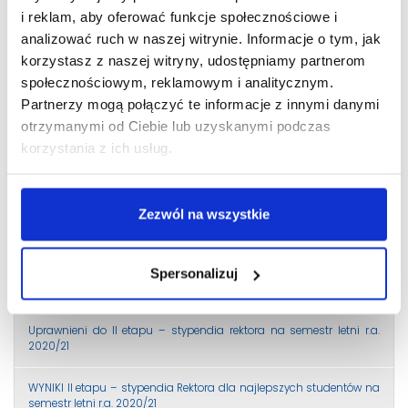
Liczba 10% uprawnionych do stypendium Rektora na semestr letni
i reklam, aby oferować funkcje społecznościowe i
roku akademickiego 2020/2021
analizować ruch w naszej witrynie. Informacje o tym, jak
Przyjmowanie wniosków o stypendium Rektora na semestr letni
korzystasz z naszej witryny, udostępniamy partnerom
2020/2021
społecznościowym, reklamowym i analitycznym.
Partnerzy mogą połączyć te informacje z innymi danymi
Liczenie średniej dla studentów studiów II stopnia
otrzymanymi od Ciebie lub uzyskanymi podczas
korzystania z ich usług.
Przedłużony termin składania wniosków o stypendium Rektora dla
studentów kierunku Studia menadżersko-prawne II stopnia
Zezwól na wszystkie
Wyniki w sprawie przyznania stypendium socjalnego oraz
socjalnego w zwiększonej wysokości na semestr letni roku
akademickiego 2020/2021
Spersonalizuj
WYNIKI I etapu – stypendia rektora na semestr letni r.a. 2020/21
Uprawnieni do II etapu – stypendia rektora na semestr letni r.a.
2020/21
WYNIKI II etapu – stypendia Rektora dla najlepszych studentów na
semestr letni r.a. 2020/21