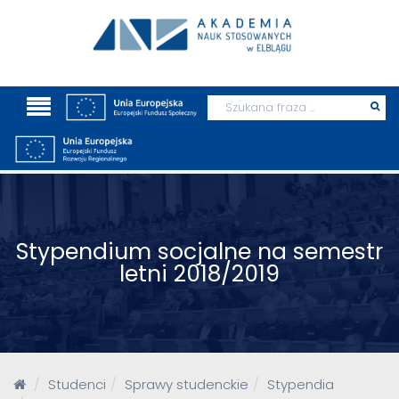
Wyszukaj
Prz
szu
Stypendium socjalne na semestr
letni 2018/2019
Studenci
Sprawy studenckie
Stypendia