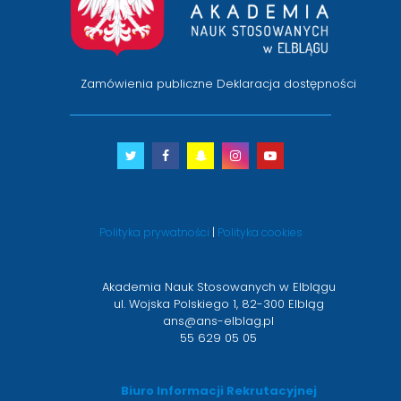
Zamówienia publiczne
Deklaracja dostępności
Twitter
otwiera
Facebook
otwiera
Snapchat
otwiera
Instagram
otwiera
Youtube
otwiera
się
się
się
się
się
w
w
w
w
w
nowym
nowym
nowym
nowym
nowym
Polityka prywatności
|
Polityka cookies
oknie
oknie
oknie
oknie
oknie
Akademia Nauk Stosowanych w Elblągu
ul. Wojska Polskiego 1, 82-300 Elbląg
ans@ans-elblag.pl
55 629 05 05
Biuro Informacji Rekrutacyjnej