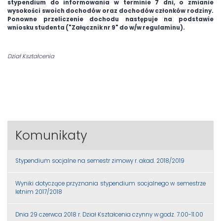
stypendium do informowania w terminie 7 dni, o zmianie
wysokości swoich dochodów oraz dochodów członków rodziny.
Ponowne przeliczenie dochodu następuje na podstawie
wniosku studenta ("Załącznik nr 9" do w/w regulaminu).
Dział Kształcenia
Komunikaty
Stypendium socjalne na semestr zimowy r. akad. 2018/2019
Wyniki dotyczące przyznania stypendium socjalnego w semestrze
letnim 2017/2018
Dnia 29 czerwca 2018 r. Dział Kształcenia czynny w godz. 7.00-11.00