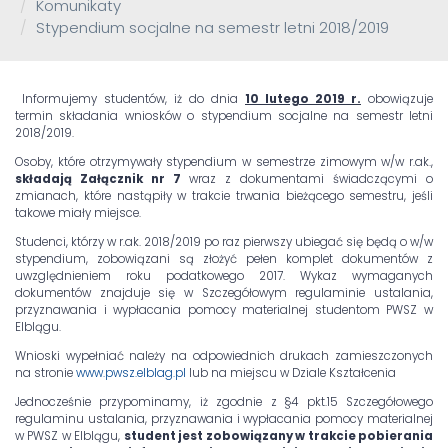
Komunikaty
Stypendium socjalne na semestr letni 2018/2019
Informujemy studentów, iż do dnia
10 lutego 2019 r.
obowiązuje
termin składania wniosków o stypendium socjalne na semestr letni
2018/2019.
Osoby, które otrzymywały stypendium w semestrze zimowym w/w r.ak.,
składają Załącznik nr 7
wraz z dokumentami świadczącymi o
zmianach, które nastąpiły w trakcie trwania bieżącego semestru, jeśli
takowe miały miejsce.
Studenci, którzy w r.ak. 2018/2019 po raz pierwszy ubiegać się będą o w/w
stypendium, zobowiązani są złożyć pełen komplet dokumentów z
uwzględnieniem roku podatkowego 2017. Wykaz wymaganych
dokumentów znajduje się w Szczegółowym regulaminie ustalania,
przyznawania i wypłacania pomocy materialnej studentom PWSZ w
Elblągu.
Wnioski wypełniać należy na odpowiednich drukach zamieszczonych
na stronie
www.pwsz.elblag.pl
lub na miejscu w Dziale Kształcenia
Jednocześnie przypominamy, iż zgodnie z §4 pkt.15 Szczegółowego
regulaminu ustalania, przyznawania i wypłacania pomocy materialnej
w PWSZ w Elblągu,
student jest zobowiązany w trakcie pobierania