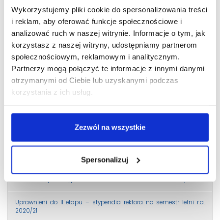
stypendium rektora!
Wykorzystujemy pliki cookie do spersonalizowania treści
i reklam, aby oferować funkcje społecznościowe i
Liczba 10% uprawnionych do stypendium Rektora na semestr letni
analizować ruch w naszej witrynie. Informacje o tym, jak
roku akademickiego 2020/2021
korzystasz z naszej witryny, udostępniamy partnerom
Przyjmowanie wniosków o stypendium Rektora na semestr letni
społecznościowym, reklamowym i analitycznym.
2020/2021
Partnerzy mogą połączyć te informacje z innymi danymi
otrzymanymi od Ciebie lub uzyskanymi podczas
Liczenie średniej dla studentów studiów II stopnia
korzystania z ich usług.
Przedłużony termin składania wniosków o stypendium Rektora dla
studentów kierunku Studia menadżersko-prawne II stopnia
Zezwól na wszystkie
Wyniki w sprawie przyznania stypendium socjalnego oraz
socjalnego w zwiększonej wysokości na semestr letni roku
akademickiego 2020/2021
Spersonalizuj
WYNIKI I etapu – stypendia rektora na semestr letni r.a. 2020/21
Uprawnieni do II etapu – stypendia rektora na semestr letni r.a.
2020/21