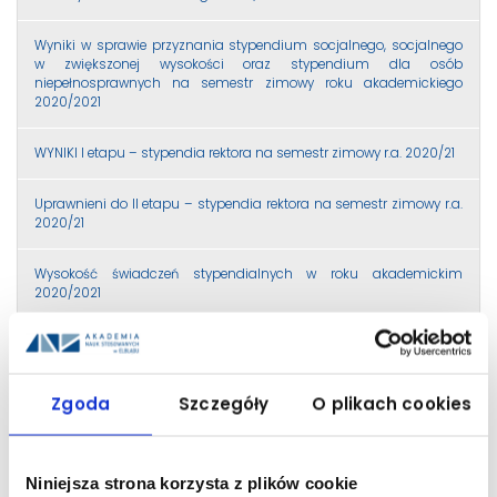
Wyniki w sprawie przyznania stypendium socjalnego, socjalnego
w zwiększonej wysokości oraz stypendium dla osób
niepełnosprawnych na semestr zimowy roku akademickiego
2020/2021
WYNIKI I etapu – stypendia rektora na semestr zimowy r.a. 2020/21
Uprawnieni do II etapu – stypendia rektora na semestr zimowy r.a.
2020/21
Wysokość świadczeń stypendialnych w roku akademickim
2020/2021
Wyniki II etapu – stypendia Rektora dla najlepszych studentów na
semestr zimowy r.a. 2020/21
Zgoda
Szczegóły
O plikach cookies
Wyniki w sprawie przyznania stypendium socjalnego na semestr
zimowy roku akademickiego 2020/2021
Niniejsza strona korzysta z plików cookie
Studencie! 10 marca 2021 mija termin składania wniosków o