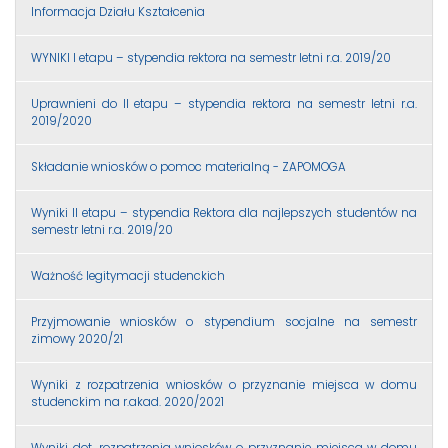
Informacja Działu Kształcenia
WYNIKI I etapu – stypendia rektora na semestr letni r.a. 2019/20
Uprawnieni do II etapu – stypendia rektora na semestr letni r.a.
2019/2020
Składanie wniosków o pomoc materialną - ZAPOMOGA
Wyniki II etapu – stypendia Rektora dla najlepszych studentów na
semestr letni r.a. 2019/20
Ważność legitymacji studenckich
Przyjmowanie wniosków o stypendium socjalne na semestr
zimowy 2020/21
Wyniki z rozpatrzenia wniosków o przyznanie miejsca w domu
studenckim na r.akad. 2020/2021
Wyniki dot. rozpatrzenia wniosków o przyznanie miejsca w domu