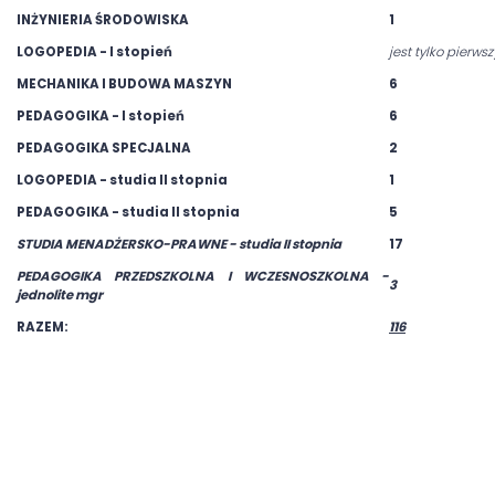
INŻYNIERIA ŚRODOWISKA
1
LOGOPEDIA - I stopień
jest tylko pierws
MECHANIKA I BUDOWA MASZYN
6
PEDAGOGIKA - I stopień
6
PEDAGOGIKA SPECJALNA
2
LOGOPEDIA - studia II stopnia
1
PEDAGOGIKA - studia II stopnia
5
STUDIA MENADŻERSKO-PRAWNE - studia II stopnia
17
PEDAGOGIKA PRZEDSZKOLNA I WCZESNOSZKOLNA -
3
jednolite mgr
RAZEM:
116