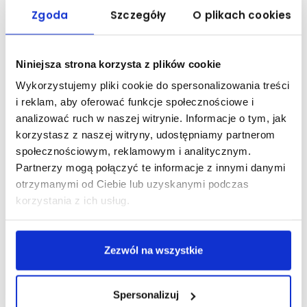
Wysokość świadczeń stypendialnych w roku akademickim
Zgoda
Szczegóły
O plikach cookies
2020/2021
Wyniki II etapu – stypendia Rektora dla najlepszych studentów na
semestr zimowy r.a. 2020/21
Niniejsza strona korzysta z plików cookie
Wykorzystujemy pliki cookie do spersonalizowania treści
Wyniki w sprawie przyznania stypendium socjalnego na semestr
i reklam, aby oferować funkcje społecznościowe i
zimowy roku akademickiego 2020/2021
analizować ruch w naszej witrynie. Informacje o tym, jak
korzystasz z naszej witryny, udostępniamy partnerom
Studencie! 10 marca 2021 mija termin składania wniosków o
stypendium rektora!
społecznościowym, reklamowym i analitycznym.
Partnerzy mogą połączyć te informacje z innymi danymi
Liczba 10% uprawnionych do stypendium Rektora na semestr letni
otrzymanymi od Ciebie lub uzyskanymi podczas
roku akademickiego 2020/2021
korzystania z ich usług.
Przyjmowanie wniosków o stypendium Rektora na semestr letni
2020/2021
Zezwól na wszystkie
Liczenie średniej dla studentów studiów II stopnia
Spersonalizuj
Przedłużony termin składania wniosków o stypendium Rektora dla