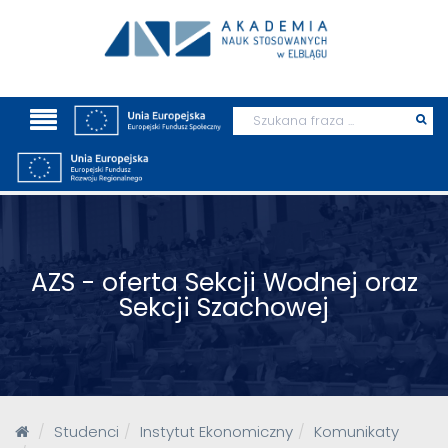
Wyszukaj
Prz
szu
AZS - oferta Sekcji Wodnej oraz
Sekcji Szachowej
Studenci
Instytut Ekonomiczny
Komunikaty