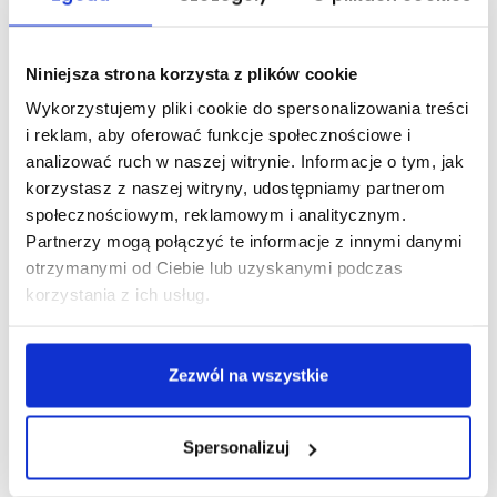
Terminy obron w Instytucie Ekonomicznym
Niniejsza strona korzysta z plików cookie
Konsultacje nauczycieli akademickich
Wykorzystujemy pliki cookie do spersonalizowania treści
i reklam, aby oferować funkcje społecznościowe i
Relacja z wyjazdu do Warszawy i Szczytna
analizować ruch w naszej witrynie. Informacje o tym, jak
korzystasz z naszej witryny, udostępniamy partnerom
Wytyczne Dyrektora IE
społecznościowym, reklamowym i analitycznym.
Partnerzy mogą połączyć te informacje z innymi danymi
Doradztwo zawodowe 2.0: Ekonomia to praca zespołowa!
otrzymanymi od Ciebie lub uzyskanymi podczas
korzystania z ich usług.
Zajęcia w Skansenie Pszczelarskim
Podstawy ekonomii dla administracji w praktyce
Zezwól na wszystkie
Wyniki ankietyzacji zajęć za semestr zimowy 2024/2025
Spersonalizuj
Kolejne praktyczne zajęcia w Skansenie Pszczelarskim