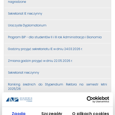
nagrodzone
Sekretariat IE nieczynny
Uroczyste Dyplomatorium
Program BIP - dla studentów II i III rok Administracja i Ekonomia
Godziny przyjęć sekretariatu IE w dniu 24.03.2026 r.
Zmiana godzin przyjęć w dniu 22.05.2026 r.
Sekretariat nieczynny
Ranking średnich do Stypendium Rektora na semestr letni
2025/26
Listy 10% najlepszych absolwentów roku 2023/2024
Godziny przyjęćź w dniu 15.05.2026 r.
Zgoda
Szczegóły
O plikach cookies