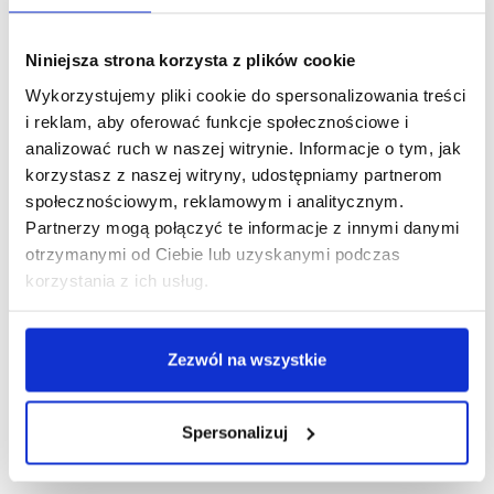
Niniejsza strona korzysta z plików cookie
Wykorzystujemy pliki cookie do spersonalizowania treści
i reklam, aby oferować funkcje społecznościowe i
analizować ruch w naszej witrynie. Informacje o tym, jak
korzystasz z naszej witryny, udostępniamy partnerom
OSTATNIE AKTUALNOŚCI
społecznościowym, reklamowym i analitycznym.
Partnerzy mogą połączyć te informacje z innymi danymi
Dodatkowa rekrutacja wystartowała. Wybierz kierunek
dla siebie i ZOSTAŃ KIMŚ z ANS w Elblągu!
otrzymanymi od Ciebie lub uzyskanymi podczas
05 sierpnia 2026
korzystania z ich usług.
Zdrowie i aktywność – wykłady dla seniorów w ANS w
Elblągu
Zezwól na wszystkie
04 sierpnia 2026
Chcesz pracować i studiować? Wybierz studia
Spersonalizuj
zaoczne w ANS w Elblągu
24 lipca 2026