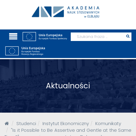
Wyszukaj
Prz
szu
Aktualności
Studenci
Instytut Ekonomiczny
Komunikaty
"Is it Possible to Be Assertive and Gentle at the Same