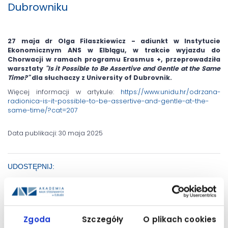
Dubrowniku
27 maja dr Olga Filaszkiewicz - adiunkt w Instytucie
Ekonomicznym ANS w Elblągu, w trakcie wyjazdu do
Chorwacji w ramach programu Erasmus +, przeprowadziła
warsztaty
"Is it Possible to Be Assertive and Gentle at the Same
Time?"
dla słuchaczy z University of Dubrovnik.
Więcej informacji w artykule:
https://www.unidu.hr/odrzana-
radionica-is-it-possible-to-be-assertive-and-gentle-at-the-
same-time/?cat=207
Data publikacji: 30 maja 2025
UDOSTĘPNIJ:
Zgoda
Szczegóły
O plikach cookies