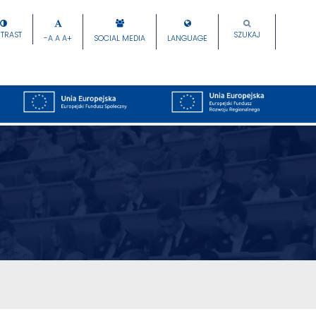
TRAST
SZUKAJ
-A
A
A+
SOCIAL MEDIA
LANGUAGE