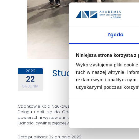
Zgoda
Niniejsza strona korzysta z
Wykorzystujemy pliki cookie 
Studenci zwiedzili 
2022
ruch w naszej witrynie. Inf
22
reklamowym i analitycznym. 
GRUDNIA
uzyskanymi podczas korzysta
Członkowie Koła Naukowego Public Safety oraz studenci ki
Elblągu udali się do Gdańska, gdzie mieli możliwość zw
powierzchni wystawienniczych w Europie. Za pomocą artefak
ludności cywilnej żyjącej w trakcie II wojny światowej w Polsce.
Data publikacji: 22 grudnia 2022