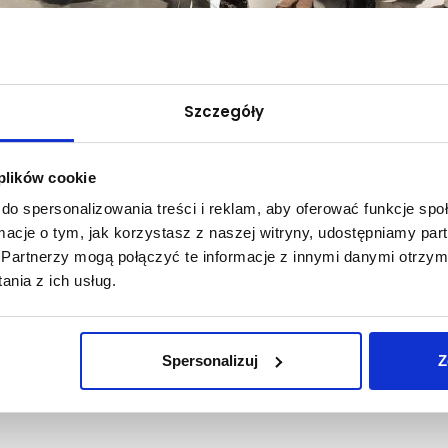
Szczegóły
 plików cookie
do spersonalizowania treści i reklam, aby oferować funkcje sp
Muzeum II Wojny Światowej
ormacje o tym, jak korzystasz z naszej witryny, udostępniamy p
Partnerzy mogą połączyć te informacje z innymi danymi otrzym
nia z ich usług.
erunku Administracja Instytutu Ekonomicznego Akademii Nauk Stosow
Spersonalizuj
Z
iedzania Muzeum II Wojny Światowej, które posiada jedną z najwi
tów oraz nowoczesnych technologii studenci poznali historię i wyją