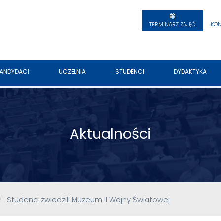
TERMINARZ ZAJĘĆ
KON
ANDYDACI
UCZELNIA
STUDENCI
DYDAKTYKA
Aktualności
Studenci zwiedzili Muzeum II Wojny Światowej