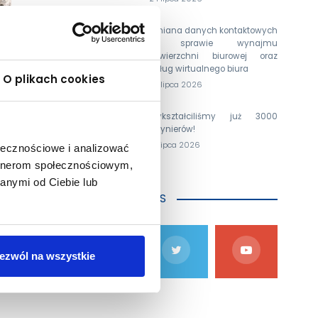
Zmiana danych kontaktowych
w sprawie wynajmu
powierzchni biurowej oraz
usług wirtualnego biura
O plikach cookies
24 lipca 2026
Wykształciliśmy już 3000
inżynierów!
15 lipca 2026
ołecznościowe i analizować
artnerom społecznościowym,
anymi od Ciebie lub
DOŁĄCZ DO NAS
anych w
ezwól na wszystkie
ększych
tkowość