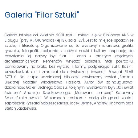
Galeria "Filar Sztuki"
Galeria istnieje od kwietnia 2001 roku i mieści się w Bibliotece ANS w
Elblągu (przy Al. Grunwaldzkiej 137, sala 127). Jest to miejsce spotkań ze
sztuką i literaturą. Organizowane są tu wystawy malarstwa, grafiki,
rysunku, fotografii, spotkania z ludźmi nauki i kultury. Inspiracją do
powstania jej nazwy był filar – jeden z prostych zbędnych,
architektonicznych elementów wnętrza biblioteki. Stał pośrodku,
pomalowany na biało, bez wyrazu i formy, podpierając sufit. Raził i
przeszkadzał, ale i zmuszał do artystycznej inwencji. Powstał FILAR
SZTUKI. Na słupie uczelnianej biblioteki zawieszony został „Strażnik
Błękitnej Nadziei” Władysława Hasiora. Autor ów zainaugurował
działalność Galerii Jednego Obrazu. Kolejnymi wystawami były „Jak świat
światem” Andrzeja Szadkowskiego, „Malowane temperą” Katarzyny
Smeji-Skulimowskiej. W ramach spotkań z poetą do galerii zostali
zaproszeni: Ryszard Sobieszczański, Jacek Dehnel, Andrew Fincham oraz
Stefan Jażdżewski.