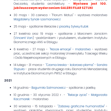
Owczarka, studenta architektury. -
Wystawa jest 100.
jubileuszowym wydarzeniem GALERII FILAR SZTUKI
30 maja - 30 czerwca - "Florum Motus" - wystawa malarstwa
Magdaleny Synak-Lasmanowicz
25 maja - spotkanie literackie z
pisarką Sylwią Kubik
27 kwietnia oraz 19 maja - spotkanie z Marcinem Janickim
(
Vincent Van
) -podróżnikiem i youtuberem, studentem Instytutu
Ekonomicznego ANS w Elblągu
6 kwietnia - 27 maja -
"Nasze emocje" - malarstwo
- wystawa
prac, uczestniczek sekcji malarskiej Uniwersytetu Trzeciego Wieku
i Osób Niepełnosprawnych w Elblągu
14 lutego - 31 marca -
"Czarna kreska - kolorowa plama" - Sandra
Stypuła
- prace studentki drugiego roku Ekonomiki Menadżerskiej
w Instytucie Ekonomicznym PWSZ w Elblągu
2021
14 grudnia -
Bogumiła Salmonowicz
- spotkanie z poetką
10 grudnia - 30 stycznia 2022 r . -
"Relacje życia" - Małgorzata
Kaczmarek
- malarstwo
30 września - 15 listopada -
"Zabawy graficzne humanistów"
-
wystawa plakatów stworzonych przez studentów Instytutu