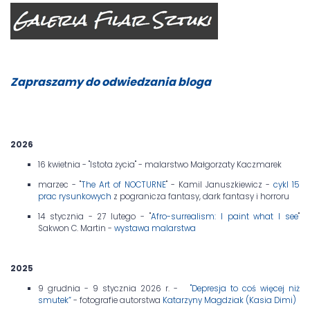
Zapraszamy do odwiedzania bloga
2026
16 kwietnia - "Istota życia" - malarstwo Małgorzaty Kaczmarek
marzec - "
The Art of NOCTURNE
" - Kamil Januszkiewicz -
cykl 15
prac rysunkowych
z pogranicza fantasy, dark fantasy i horroru
14 stycznia - 27 lutego - "
Afro-surrealism: I paint what I see
"
Sakwon C. Martin -
wystawa malarstwa
2025
9 grudnia - 9 stycznia 2026 r. -
"Depresja to coś więcej niż
smutek”
- fotografie autorstwa
Katarzyny Magdziak (Kasia Dimi)