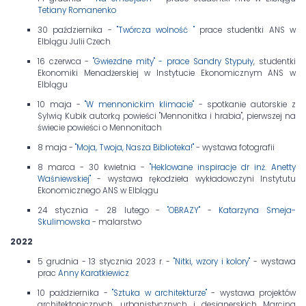
Tetiany Romanenko
30 października -
"Twórcza wolność "
prace studentki ANS w
Elblągu Julii Czech
16 czerwca -
"Gwiezdne mity" - prace Sandry Stypuły
, studentki
Ekonomiki Menadżerskiej w Instytucie Ekonomicznym ANS w
Elblągu
10 maja -
"W mennonickim klimacie"
- spotkanie autorskie z
Sylwią Kubik autorką powieści "Mennonitka i hrabia", pierwszej na
świecie powieści o Mennonitach
8 maja -
"Moja, Twoja, Nasza Biblioteka!"
- wystawa fotografii
8 marca - 30 kwietnia -
"Heklowane inspiracje dr inż. Anetty
Waśniewskiej"
- wystawa rękodzieła wykładowczyni Instytutu
Ekonomicznego ANS w Elblągu
24 stycznia - 28 lutego -
"OBRAZY"
-
Katarzyna Smeja-
Skulimowska
- malarstwo
2022
5 grudnia - 13 stycznia 2023 r. -
"Nitki, wzory i kolory"
- wystawa
prac
Anny Karatkiewicz
10 października -
"Sztuka w architekturze"
- wystawa projektów
architektonicznych, urbanistycznych i designerskich Marcina