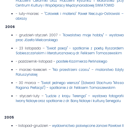
Pracowni Ceramiki oraz Pracowni Rysunku i Malarstwa przy
Centrum Kultury i Współpracy Międzynarodowej ŚWIATOWID
- luty-marzec –
"Człowiek i materia" Paweł Nieczuja-Ostrowski –
obrazy
2006
- grudzień-styczeń 2007 –
"Kowalstwo moje hobby" – wystawa
prac Józefa Mielcarskiego
- 23 listopada –
"Świat poezji" - spotkanie z poetą Ryszardem
Sobieszczańskim i literaturoznawcą dr. Feliksem Tomaszewskim
- październik-listopad –
pastele Kazimierza Perlińskiego
- marzec-kwiecień –
"Na przestrzeni czasu" – malarstwo Edyty
Paluszyńskiej
- 30 marca –
"Świat jednego wiersza" (Edward Stachura "Missa
Pagana. Prefacja") – spotkanie z dr. Feliksem Tomaszewskim
- styczeń-luty –
"Ludzie z kraju Terenga" – wystawa fotografii
Iwony Ndiaye oraz spotkanie z dr. Barą Ndiaye i kulturą Senegalu
2005
- listopad-grudzień –
wydawnictwa poświęcone Janowi Pawłowi II