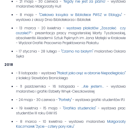
- 21 maja - 30 czerwca -
"Nigdy nie jest za późno"
- wystawa
malarstwa Małgorzaty Hull
- 8 maja -
"Ciekawa książka w Bibliotece PWSZ w Elblągu"
-
wystawa z okazji Dnia Bibliotekarza i Bibliotek
- 13 marca - 20 kwietnia -
wystawa plakatów
„Zaszaleć czy
oszaleć?”
- prezentacja pracy magisterskiej Marty Tyszkowskiej,
absolwentki Akademii Sztuk Pięknych im. Jana Matejki w Krakowie
- Wydział Grafiki Pracownia Projektowania Plakatu
- 17 stycznia - 28 lutego -
"Czarno na białym"
malarstwo Oskara
Sęka
2018
- 11 listopada - wystawa
"Plakat jako oręż w obronie Niepodległości"
z kolekcji Sławibóra Bronickiego
- 11 października - 16 listopada -
...Ale jestem...
- wystawa
malarstwa i grafiki Elżbiety Wnęk-Cieszkowskiej
- 24 maja - 30 czerwca -
"Portrety"
- wystawa grafiki studentów IPJ
- 19 kwietnia - 15 maja -
"Grafika studencka"
- wystawa prac
studentów III roku GiM IIS
- 8 marca - 10 kwietnia - wystawa malarstwa
Małgorzaty
Kaczmarek "Życie - cztery pory roku"