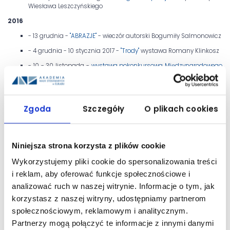
Wiesława Leszczyńskiego
2016
- 13 grudnia -
"ABRAZJE"
- wieczór autorski Bogumiły Salmonowicz
- 4 grudnia - 10 stycznia 2017 -
"Trody"
wystawa Romany Klinkosz
- 10 - 30 listopada -
wystawa pokonkursowa Międzynarodowego
Konkursu na Plakat Rotmistrz Pilecki Bohater Niezwyciężony.
Raport z Auschwitz
- 6 października - 3 listopada -
wystawa linorytu i ilustracji
-
Agata Żurańska i Natalia Owczarek
Zgoda
Szczegóły
O plikach cookies
- maj - czerwiec -
"ObiektywNIE zawodowo"
wystawa fotografii
- 1 - 30 kwietnia -
"Młodość" wystawa plakatów
wykonanych przez
Niniejsza strona korzysta z plików cookie
studentów IPJ
2015
Wykorzystujemy pliki cookie do spersonalizowania treści
i reklam, aby oferować funkcje społecznościowe i
- 4 grudnia - 20 stycznia 2016 -
"Cielesności" - wystawa Karoliny
Kardas
analizować ruch w naszej witrynie. Informacje o tym, jak
korzystasz z naszej witryny, udostępniamy partnerom
- październik - listopad -
"W świecie ciszy"
- wystawa rysunków
entomologa Waleriana Straszewicza
społecznościowym, reklamowym i analitycznym.
- lipiec - wrzesień - wystawa
Wojciecha A. Bańskiego
Partnerzy mogą połączyć te informacje z innymi danymi