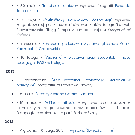
- 30 maja -
"Inspiracje lotnicze"
- wystawa fotografii
Edwarda
Jaremczuka
- 7 maja -
„Mali-Wielcy Bohaterowie Demokracji”
wystawa
zorganizowanej przez uczestników warsztatów fotograficznych
Stowarzyszenia Elbląg Europa w ramach projektu
Europe of all
Citizens
- 5 kwietnia -
"Z wiosennego koszyka" wystawa rękodzieła Moniki
Kaszubskiej-Grajkowskiej
- 10 lutego -
"Widzenie" - wystawa prac studentek III roku
pedagogiki PWSZ w Elblągu
2013
- 11 października -
"Azja Centralna - etniczność i krajobraz w
obiektywie"
- fotografie Przemysława Chwały
- 15 maja
-
"Obrazy zebrane" Gabrieli Badurek
- 19 marca -
"ARTkomunikacja"
- wystawa prac plastyczno-
technicznych zorganizowana przez studentów II i III roku
Pedagogiki pod kierunkiem pani Barbary Szmyt
2012
- 14 grudnia - 6 lutego 2013 r. -
wystawa "Świętości i inne"