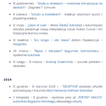
15 października -
"Skryte w drzewach - malarskie kompozycje na
deskach"
- Zbigniew T. Szmurło
9 czerwca -
"Sztuka w Kawałkach"
- kolekcja ułożonych puzzli z
prywatnej kolekcji
12 maja -
„Labor of Love”
- Maria
(Mafe) Satizaba
l
-
kolumbijska
artystka prezentuje swoją interpretację sztuki Indian Cunas i ich
tradycyjne tkaniny molas.
10 kwietnia -
"Ars longa – vita brevis"
Adrian Popielarczyk -
fotografia
25 marca -
"Pejzaż z tatuażem" Bogumiła Salmonowicz
-
spotkanie
autorskie
13 lutego - 31 marca -
Andrzej Szwemiński
- rysunek piórkiem i
akwarela
2024
12 grudnia - 31 stycznia 2025 r. -
"DECEPTION"
wystawa artystki
pochodzącej z Kolumbii
Marii Fernandy Gothard Satizabal
7 listopada - 6 grudnia - wystawa prac pt.
„PORTRET MIASTA”
autorstwa Bogdana Kilińskiego
, elbląskiego
artysty.