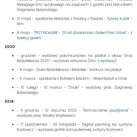
Pedagogiczno-Językowego na zajęciach z grafiki pod kierunkiem
Zbigniewa Babińskiego
21 maja - spotkanie literackie z Pisarką z Powiśla -
Sylwią Kubik -
film
8 maja -
"PRZYWOŁANIE - 20 lat działalności Galerii Filar Sztuki" - z
kolekcji galerii
2020
- grudzień - wystawa pokonkursowa na plakat z okazji Dnia
Bibliotekarza 2020 – wystawa wirtualna (
film z wystawy
)
- 8 maja -
Dzień Bibliotekarza i Bibliotek
- konkurs na plakat
- 5 marca - spotkanie z Rafałem Bilickim - Wolontariat w Chile
- 10 lutego - 10 marca - "
Znaki"
- wystawa prac Zbigniewa
Babińskiego
2019
- 11 grudnia - 10 stycznia 2020 -
"Wzmocnienie pozytywne"
-
wystawa prac Wiolety Wojtkiewicz
- 17 października - 29 listopada -
"Digital painting by Justyna
Kozłowicz"
- wystawa grafiki komputerowej Justyny Kozłowicz