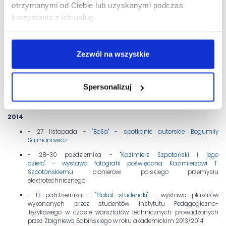
"MALARSTWO"
otrzymanymi od Ciebie lub uzyskanymi podczas
- 12 - 25 maja - wystawa plakatu towarzysząca X
korzystania z ich usług.
Międzyuczelnianej Konferencji Naukowej pt.
"Starość -
błogosławieństwo czy przekleństwo?" Inspiracje Jana Pawła II dla
współczesności
Zezwól na wszystkie
- 16 kwietnia - 5 maja -
"Elbląg rysowany i malowany"
wystawa
prac młodzieżowej pracowni plastycznej MDK w Elblągu
prowadzonej przez panią Katarzynę Smeję-Skulimowską
Spersonalizuj
- 2 marca - 3 kwietnia - wystawa
grafik Jolanty Babicz
- 15 stycznia- 13 lutego - wystawa
"Jerzy Domino Grafiki"
2014
- 27 listopada -
"BoSa" - spotkanie autorskie Bogumiły
Salmonowicz
- 28-30 października -
"Kazimierz Szpotański i jego
dzieło"
-
wystawa fotografii poświęcona Kazimierzowi T.
Szpotańskiemu
pionierowi polskiego przemysłu
elektrotechnicznego
- 13 października -
"Plakat studencki"
- wystawa plakatów
wykonanych przez studentów Instytutu Pedagogiczno-
Językowego w czasie warsztatów technicznych prowadzonych
przez Zbigniewa Babińskiego w roku akademickim 2013/2014