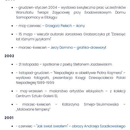
- grudzień-styczeń 2004 – wystawa świąteczna prac uczestników
Warsztatu Terapii Zajęciowej przy Środowiskowym Domu
Samopomocy w Elblągu
- maj-czerwiec –
Grzegorz Pielech – ikony
- 15 maja - wieczór autorski Jarosława Grabarczyka pt. "Dziesięć
lat różnymi językami"
- marzec-kwiecień –
Jerzy Domino – grafika-drzeworyt
2002
- 21 listopada – spotkanie z poetą Stefanem Jażdżewskim
- listopad-grudzień – "Niepodległa w obiektywie Piotra Kajmera" –
wystawa fotografii, prezentacja Księgi Dziesięciolecia Polski
Niepodległej 1989-1999
- maj-wrzesień – malarstwo artystów elbląskich – z kolekcji
Centrum Sztuki-Galerii EL
- marzec-kwiecień – Katarzyna Smeja-Skulimowska –
„Malowane temperą”
2001
- czerwiec –
"Jak świat światem" – obrazy Andrzeja Szadkowskiego