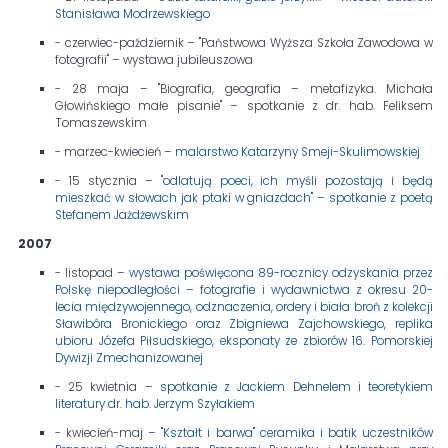
Stanisława Modrzewskiego
- czerwiec-październik – "Państwowa Wyższa Szkoła Zawodowa w
fotografii" – wystawa jubileuszowa
- 28 maja – "Biografia, geografia – metafizyka. Michała
Głowińskiego małe pisanie" – spotkanie z dr. hab. Feliksem
Tomaszewskim
- marzec-kwiecień –
malarstwo Katarzyny Smeji-Skulimowskiej
- 15 stycznia –
"odlatują poeci, ich myśli pozostają i będą
mieszkać w słowach jak ptaki w gniazdach" – spotkanie z poetą
Stefanem Jażdżewskim
2007
- listopad –
wystawa poświęcona 89-rocznicy odzyskania przez
Polskę niepodległości – fotografie i wydawnictwa z okresu 20-
lecia międzywojennego, odznaczenia, ordery i biała broń z kolekcji
Sławibóra Bronickiego oraz Zbigniewa Zajchowskiego, replika
ubioru Józefa Piłsudskiego, eksponaty ze zbiorów 16. Pomorskiej
Dywizji Zmechanizowanej
- 25 kwietnia –
spotkanie z Jackiem Dehnelem i teoretykiem
literatury dr. hab. Jerzym Szyłakiem
- kwiecień-maj –
"Kształt i barwa" ceramika i batik uczestników