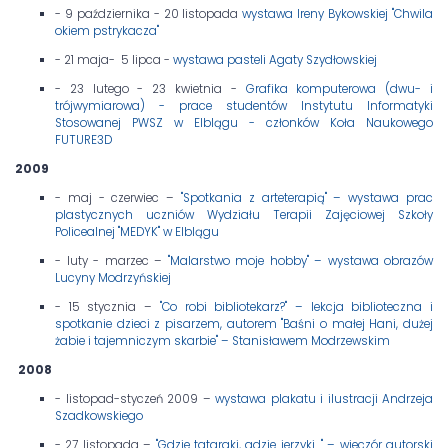
- 9 października - 20 listopada
wystawa Ireny Bykowskiej "Chwila
okiem pstrykacza"
- 21 maja- 5 lipca -
wystawa pasteli Agaty Szydłowskiej
- 23 lutego - 23 kwietnia -
Grafika komputerowa (dwu- i
trójwymiarowa) - prace studentów Instytutu Informatyki
Stosowanej PWSZ w Elblągu - członków Koła Naukowego
FUTURE3D
2009
- maj - czerwiec –
"Spotkania z arteterapią" – wystawa prac
plastycznych uczniów Wydziału Terapii Zajęciowej Szkoły
Policealnej "MEDYK" w Elblągu
- luty - marzec –
"Malarstwo moje hobby" – wystawa obrazów
Lucyny Modrzyńskiej
- 15 stycznia –
"Co robi bibliotekarz?" – lekcja biblioteczna i
spotkanie dzieci z pisarzem, autorem "Baśni o małej Hani, dużej
żabie i tajemniczym skarbie" – Stanisławem Modrzewskim
2008
- listopad-styczeń 2009 –
wystawa plakatu i ilustracji Andrzeja
Szadkowskiego
- 27 listopada –
"Gdzie tataraki, gdzie jerzyki..." – wieczór autorski