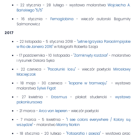
- 22 stycznia - 28 lutego - wystawa malarstwa
Wojciecha A.
Bańskiego "5/5"
- 16 stycznia -
Femoglobina
- wieczór autorski Bogumiły
Salmonowicz
2017
- 22 listopada - 5 stycznia 2018 -
"Letnie Igrzyska Paraolimpijskie
w Rio de Janeiro 2016"
w fotografii Roberta Szaja
- 17 października - 10 listopada -
"Zamknięty rozdział"
- malarstwo
i rysunek Oskara Sęka
- 22 czerwca -
"Pocałunki losu"
- wieczór poetycki
Mirosławy
Maciejczak
- 18 maja - 30 czerwca -
"kopane w tramwaju"
- wystawa
malarstwa
Sylwii Figat
- 27 kwietnia -
Erasmus
- plakat studencki -
wystawa
pokonkursowa
- 21 marca -
Arco van Ieperen
- wieczór poetycki
- 7 marca - 5 kwietnia -
"I see colors everywhere / Kolory są
wszędzie"
- malarstwo
Mariny Norkin
- 18 stycznia - 20 lutego -
"Fotografia i poezja"
- wystawa prac