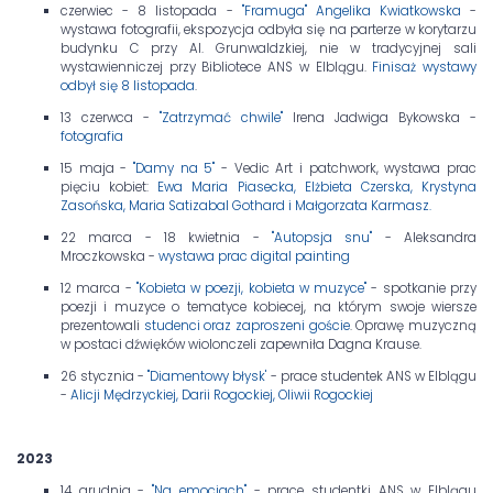
czerwiec - 8 listopada -
"Framuga" Angelika Kwiatkowska
-
wystawa fotografii, ekspozycja odbyła się na parterze w korytarzu
budynku C przy Al. Grunwaldzkiej, nie w tradycyjnej sali
wystawienniczej przy Bibliotece ANS w Elblągu.
Finisaż wystawy
odbył się 8 listopada
.
13 czerwca -
"Zatrzymać chwile"
Irena Jadwiga Bykowska -
fotografia
15 maja -
"Damy na 5"
- Vedic Art i patchwork, wystawa prac
pięciu kobiet:
Ewa Maria Piasecka, Elżbieta Czerska, Krystyna
Zasońska, Maria Satizabal Gothard i Małgorzata Karmasz.
22 marca - 18 kwietnia -
"Autopsja snu"
- Aleksandra
Mroczkowska -
wystawa prac digital painting
12 marca -
"Kobieta w poezji, kobieta w muzyce"
- spotkanie przy
poezji i muzyce o tematyce kobiecej, na którym swoje wiersze
prezentowali
studenci oraz zaproszeni goście
. Oprawę muzyczną
w postaci dźwięków wiolonczeli zapewniła Dagna Krause.
26 stycznia -
"Diamentowy błysk'
- prace studentek ANS w Elblągu
-
Alicji Mędrzyckiej, Darii Rogockiej, Oliwii Rogockiej
2023
14 grudnia -
"Na emocjach"
- prace studentki ANS w Elblągu