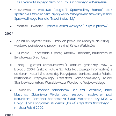
– ze zbiorów Misyjnego Seminarium Duchownego w Pieniężnie
- czerwiec –
wystawa fotografii "Sprawiedliwy handel" oraz
spotkanie z Wojciechem Ziębą współzałożycielem Stowarzyszenia
Sprawiedliwego Handlu "Trzeci Świat i My"
- marzec - kwiecień –
pastele Marka Wawryna "…z życia ptaków"
2004
- grudzień-styczeń 2005 – "Pan ich posłał do Ameryki Łacińskiej" –
wystawa poświęcona pracy misyjnej Księży Werbistów
- 21 maja – spotkanie z poetą Andrew Fincham, laureatem IV
Światowego Dnia Poezji
- maj – grafika komputerowa "II konkurs graficzny PWSZ w
Elblągu 2004" (sekcja Future 3d Koła Naukowego Informatyki) z
udziałem Natalii Grabowskiej, Patrycjusza Konkola, Jacka Polaka,
Bartłomieja Przybylskiego, Krzysztofa Romanowskiego, Karola
Stankiewicza, Artura Waszkiewicza, Wojciecha Wojtkowskiego
- kwiecień –
modele samolotów Dariusza Bezdziela, Jana
Mazurka, Zbigniewa Wydymusa, zespołu modelarzy pod
kierunkiem Romana Zdanowicza (Klub Wolontariuszy MDK w
Elblągu) oraz żaglowiec studencki „ISKRA" Krzysztofa Nadolnego –
mistrza Polski 2002
2003