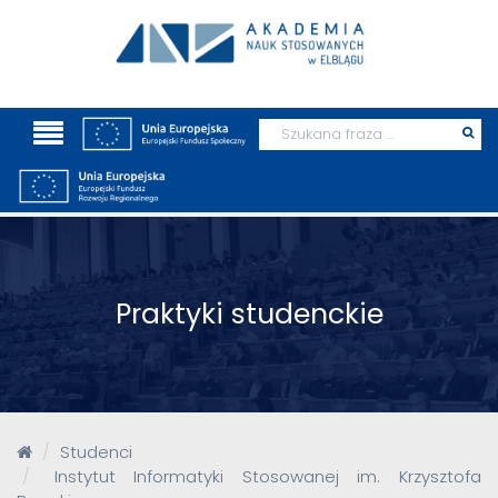
Wyszukaj
Prz
szu
Praktyki studenckie
Studenci
Instytut Informatyki Stosowanej im. Krzysztofa