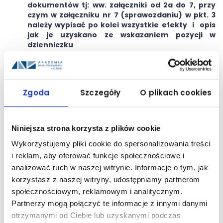
dokumentów tj: ww. załączniki od 2a do 7, przy
czym w załączniku nr 7 (sprawozdaniu) w pkt. 3
należy wypisać po kolei wszystkie efekty i opis
jak je uzyskano ze wskazaniem pozycji w
dzienniczku
Proszę zwrócic uwagę, aby wszystkie dokumenty
były oryginałami a nie skanami, natomiast tam
gdzie jest wymagana pieczęć, żeby była
przystawiona.
Zgoda
Szczegóły
O plikach cookies
Niniejsza strona korzysta z plików cookie
Wykorzystujemy pliki cookie do spersonalizowania treści
i reklam, aby oferować funkcje społecznościowe i
analizować ruch w naszej witrynie. Informacje o tym, jak
korzystasz z naszej witryny, udostępniamy partnerom
społecznościowym, reklamowym i analitycznym.
Partnerzy mogą połączyć te informacje z innymi danymi
otrzymanymi od Ciebie lub uzyskanymi podczas