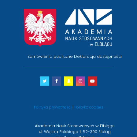
przejście
na
stronę
główną
Zamówienia publiczne
Deklaracja dostępności
Twitter
otwiera
Facebook
otwiera
Snapchat
otwiera
Instagram
otwiera
Youtube
otwiera
się
się
się
się
się
w
w
w
w
w
nowym
nowym
nowym
nowym
nowym
Polityka prywatności
|
Polityka cookies
oknie
oknie
oknie
oknie
oknie
Akademia Nauk Stosowanych w Elblągu
ul. Wojska Polskiego 1, 82-300 Elbląg