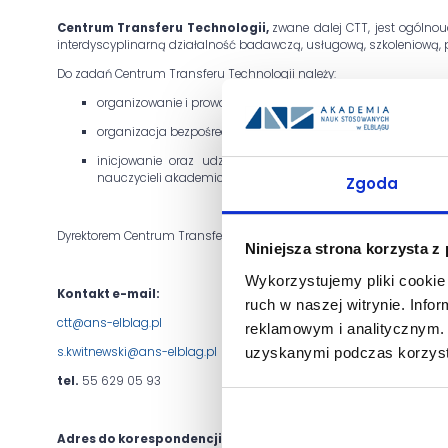
Centrum Transferu Technologii,
zwane dalej CTT, jest ogóln
interdyscyplinarną działalność badawczą, usługową, szkoleniową, pro
Do zadań Centrum Transferu Technologii należy:
organizowanie i prowadzenie badań i usług technicznych o
organizacja bezpośredniej współpracy Uczelni z podmiotami
inicjowanie oraz udział w opracowywaniu międzynarod
nauczycieli akademickich i inżynierów, dotyczących, jakości, p
Zgoda
Dyrektorem Centrum Transferu Technologii jest
dr inż. Stanisław 
Niniejsza strona korzysta z
Wykorzystujemy pliki cookie 
Kontakt e-mail:
ruch w naszej witrynie. Inf
ctt@ans-elblag.pl
reklamowym i analitycznym. 
uzyskanymi podczas korzysta
s.kwitnewski@ans-elblag.pl
tel.
55 629 05 93
Adres do korespondencji: