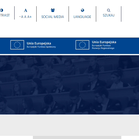
TRAST
SZUKAJ
-A
A
A+
SOCIAL MEDIA
LANGUAGE