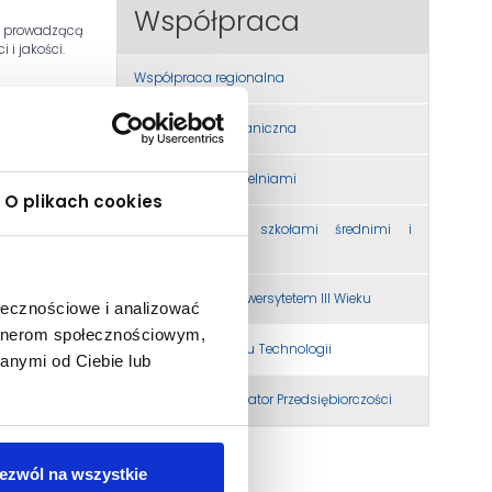
Współpraca
, prowadzącą
 i jakości.
Współpraca regionalna
Współpraca zagraniczna
ierowniczej,
Współpraca z uczelniami
O plikach cookies
Współpraca ze szkołami średnimi i
podstawowymi
Współpraca z Uniwersytetem III Wieku
ołecznościowe i analizować
artnerom społecznościowym,
Centrum Transferu Technologii
anymi od Ciebie lub
Akademicki Inkubator Przedsiębiorczości
ezwól na wszystkie