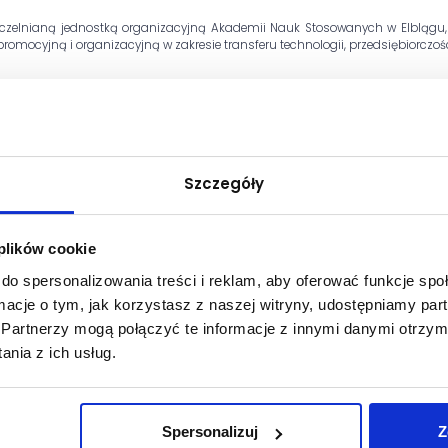
ouczelnianą jednostką organizacyjną Akademii Nauk Stosowanych w Elblągu
mocyjną i organizacyjną w zakresie transferu technologii, przedsiębiorczości
raz świadczenie usług naukowo-badawczych, szkoleniowych i promocyjnych;
 gospodarczymi poprzez działalność informacyjną, doradczą i szkoleniową;
owych programów badawczych oraz programów edukacyjnych dla kadry k
rzedsiębiorczości i kultury pracy.
Szczegóły
Kwitnewski
.
 plików cookie
do spersonalizowania treści i reklam, aby oferować funkcje sp
ormacje o tym, jak korzystasz z naszej witryny, udostępniamy p
Partnerzy mogą połączyć te informacje z innymi danymi otrzym
nia z ich usług.
Spersonalizuj
Z