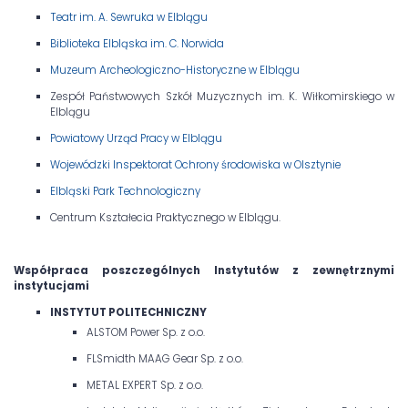
Teatr im. A. Sewruka w Elblągu
Biblioteka Elbląska im. C. Norwida
Muzeum Archeologiczno-Historyczne w Elblągu
Zespół Państwowych Szkół Muzycznych im. K. Wiłkomirskiego w
Elblągu
Powiatowy Urząd Pracy w Elblągu
Wojewódzki Inspektorat Ochrony środowiska w Olsztynie
Elbląski Park Technologiczny
Centrum Kształecia Praktycznego w Elblągu.
Współpraca poszczególnych Instytutów z zewnętrznymi
instytucjami
INSTYTUT POLITECHNICZNY
ALSTOM Power Sp. z o.o.
FLSmidth MAAG Gear Sp. z o.o.
METAL EXPERT Sp. z o.o.