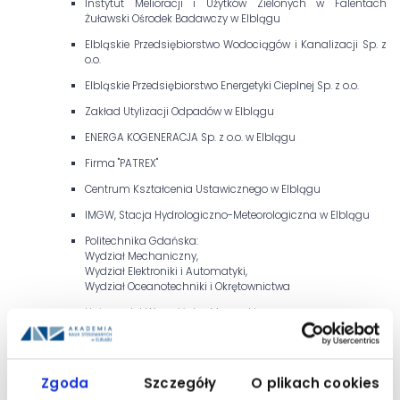
Instytut Melioracji i Użytków Zielonych w Falentach
Żuławski Ośrodek Badawczy w Elblągu
Elbląskie Przedsiębiorstwo Wodociągów i Kanalizacji Sp. z
o.o.
Elbląskie Przedsiębiorstwo Energetyki Cieplnej Sp. z o.o.
Zakład Utylizacji Odpadów w Elblągu
ENERGA KOGENERACJA Sp. z o.o. w Elblągu
Firma "PATREX"
Centrum Kształcenia Ustawicznego w Elblągu
IMGW, Stacja Hydrologiczno-Meteorologiczna w Elblągu
Politechnika Gdańska:
Wydział Mechaniczny,
Wydział Elektroniki i Automatyki,
Wydział Oceanotechniki i Okrętownictwa
Uniwersytet Warmińsko-Mazurski
Wydział Nauk Technicznych,
Wydział Ochrony środowiska i Rybactwa
Instytut Maszyn Przepływowych Polskiej Akademii Nauk
Zgoda
Szczegóły
O plikach cookies
INSTYTUT INFORMATYKI STOSOWANEJ