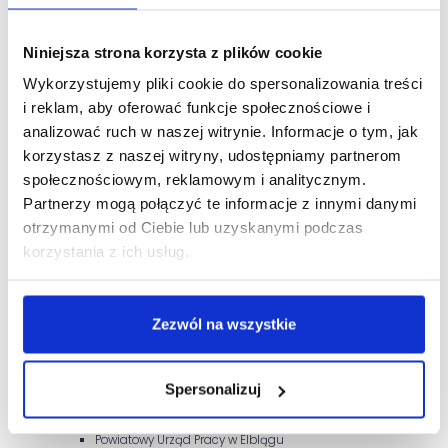
phion AG
Centrum Informatyczne Trójmiejskiej Akademickiej Sieci
Niniejsza strona korzysta z plików cookie
Komputerowej (CI TASK)
Wykorzystujemy pliki cookie do spersonalizowania treści
Krajowe Centrum Informatyczne ALSTOM w Elblągu
i reklam, aby oferować funkcje społecznościowe i
Poznańskie Centrum Superkomputerowo-Sieciowe
analizować ruch w naszej witrynie. Informacje o tym, jak
Akademie Regionalne Informatyczne przy:
korzystasz z naszej witryny, udostępniamy partnerom
Uniwersytecie Gdańskim,
społecznościowym, reklamowym i analitycznym.
Uniwersytecie Warmińsko-Mazurskim,
Wyższej Szkole Informatyki i Zarządzania w Rzeszowie
Partnerzy mogą połączyć te informacje z innymi danymi
otrzymanymi od Ciebie lub uzyskanymi podczas
Elbląska Delegatura Kuratorium Oświaty w Olsztynie oraz
Wydział Edukacji Urzędu Miasta Elbląga
korzystania z ich usług.
Internetowa Platforma do zarządzania oświatą w Elblągu -
Moduł Rekrutacja wdrażana
pilotażowo w 2006 r.
Zezwól na wszystkie
Centrum Kultury i Współpracy Międzynarodowej światowid
Platforma "e-światowid" (Akademicki Inkubator
Przedsiębiorczości)
Spersonalizuj
INSTYTUT EKONOMICZNY
Urząd Miejski w Elblągu
Powiatowy Urząd Pracy w Elblągu