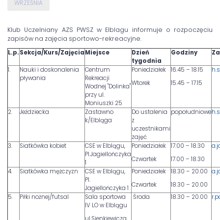
WRZEŚNIA
Klub Uczelniany AZS PWSZ w Elblagu informuje o rozpoczęciu
zapisów na zajęcia sportowo-rekreacyjne.
L.p.
Sekcja/Kurs/Zajęcia
Miejsce
Dzień
Godziny
Za
tygodnia
1.
Nauki i doskonalenia
Centrum
Poniedziałek
16.45 – 18.15
h.
pływania
Rekreacji
Wtorek
15.45 – 17.15
Wodnej "Dolinka"
przy ul.
Moniuszki 25
2.
Jeździecka
Zastawno
Do ustalenia
popołudniowe
h.
k/Elbląga
z
uczestnikami
zajęć
3.
Siatkówka kobiet
CSE w Elblągu,
Poniedziałek
17.00 – 18.30
a.
Pl.Jagiellończyka
Czwartek
17.00 – 18.30
1
4.
Siatkówka mężczyzn
CSE w Elblągu,
Poniedziałek
18.30 – 20.00
a.
Pl.
Czwartek
18.30 – 20.00
Jagiellończyka 1
5.
Piłki nożnej/futsal
Sala sportowa
Środa
18.30 – 20.00
r.
IV LO w Elblągu
ul.Sienkiewicza