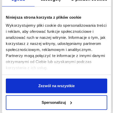
wydanymi przez Polski Związek Strzelectwa Sportowego.
Zajęcia w poniedziałki i środy. Ustalanie terminów z instruktorem.
Pierwszy kontakt z mgr Henryką Szumną – Prezes KU AZS PWSZ w
Niniejsza strona korzysta z plików cookie
Elblągu.
Wykorzystujemy pliki cookie do spersonalizowania treści
[ZAPISY] sekcja jeździecka
i reklam, aby oferować funkcje społecznościowe i
analizować ruch w naszej witrynie. Informacje o tym, jak
korzystasz z naszej witryny, udostępniamy partnerom
społecznościowym, reklamowym i analitycznym.
Data publikacji: 20 września 2018
Partnerzy mogą połączyć te informacje z innymi danymi
otrzymanymi od Ciebie lub uzyskanymi podczas
UDOSTĘPNIJ:
korzystania z ich usług.
Zezwól na wszystkie
Spersonalizuj
OSTATNIE AKTUALNOŚCI