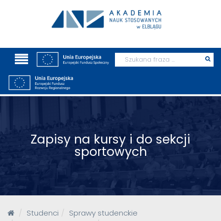
Wyszukaj
Prz
szu
Zapisy na kursy i do sekcji
sportowych
Studenci
Sprawy studenckie