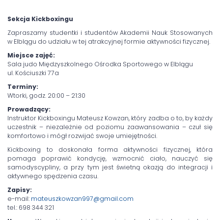
Sekcja Kickboxingu
Zapraszamy studentki i studentów Akademii Nauk Stosowanych
w Elblągu do udziału w tej atrakcyjnej formie aktywności fizycznej.
Miejsce zajęć:
Sala judo Międzyszkolnego Ośrodka Sportowego w Elblągu
ul. Kościuszki 77a
Terminy:
Wtorki, godz. 20:00 – 21:30
Prowadzący:
Instruktor Kickboxingu Mateusz Kowzan, który zadba o to, by każdy
uczestnik – niezależnie od poziomu zaawansowania – czuł się
komfortowo i mógł rozwijać swoje umiejętności.
Kickboxing to doskonała forma aktywności fizycznej, która
pomaga poprawić kondycję, wzmocnić ciało, nauczyć się
samodyscypliny, a przy tym jest świetną okazją do integracji i
aktywnego spędzenia czasu.
Zapisy:
e-mail:
mateuszkowzan997@gmail.com
tel.: 698 344 321