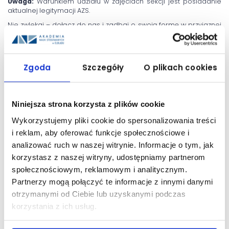
Uwaga:
Warunkiem udziału w zajęciach sekcji jest posiadanie
aktualnej legitymacji AZS.
Nie zwlekaj – dołącz do nas i zadbaj o swoją formę w przyjaznej
atmosferze!
Data publikacji: 16 marca 2026
Zgoda
Szczegóły
O plikach cookies
UDOSTĘPNIJ:
Niniejsza strona korzysta z plików cookie
Wykorzystujemy pliki cookie do spersonalizowania treści
i reklam, aby oferować funkcje społecznościowe i
analizować ruch w naszej witrynie. Informacje o tym, jak
korzystasz z naszej witryny, udostępniamy partnerom
społecznościowym, reklamowym i analitycznym.
Partnerzy mogą połączyć te informacje z innymi danymi
otrzymanymi od Ciebie lub uzyskanymi podczas
korzystania z ich usług.