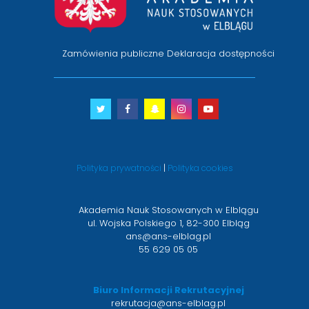
Zamówienia publiczne
Deklaracja dostępności
Twitter
otwiera
Facebook
otwiera
Snapchat
otwiera
Instagram
otwiera
Youtube
otwiera
się
się
się
się
się
w
w
w
w
w
nowym
nowym
nowym
nowym
nowym
Polityka prywatności
|
Polityka cookies
oknie
oknie
oknie
oknie
oknie
Akademia Nauk Stosowanych w Elblągu
ul. Wojska Polskiego 1, 82-300 Elbląg
ans@ans-elblag.pl
55 629 05 05
Biuro Informacji Rekrutacyjnej
rekrutacja@ans-elblag.pl