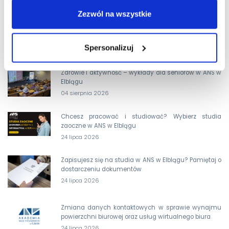
OSTATNIE AKTUALNOŚCI
Zezwól na wszystkie
Dodatkowa rekrutacja wystartowała. Wybierz kierunek
dla siebie i ZOSTAŃ KIMŚ z ANS w Elblągu!
Spersonalizuj
05 sierpnia 2026
Zdrowie i aktywność – wykłady dla seniorów w ANS w
Elblągu
04 sierpnia 2026
Chcesz pracować i studiować? Wybierz studia
zaoczne w ANS w Elblągu
24 lipca 2026
Zapisujesz się na studia w ANS w Elblągu? Pamiętaj o
dostarczeniu dokumentów
24 lipca 2026
Zmiana danych kontaktowych w sprawie wynajmu
powierzchni biurowej oraz usług wirtualnego biura
24 lipca 2026