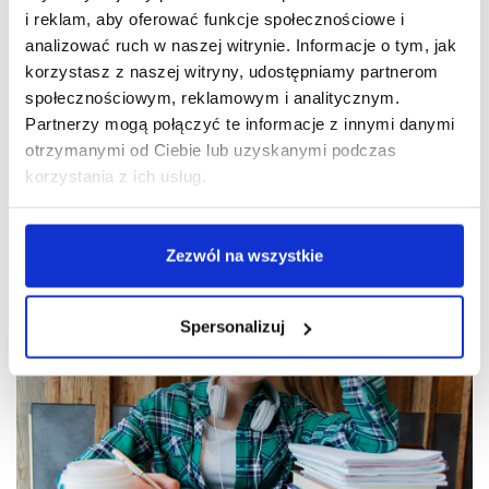
zaprocentować nie tylko wiedzą teoretyczną, ale również
i reklam, aby oferować funkcje społecznościowe i
zdobyciem umiejętności praktycznych oraz niezbędnego na
analizować ruch w naszej witrynie. Informacje o tym, jak
rynku pracy doświadczenia. Wszystko to możesz osiągnąć
dzięki dużej ilości zajęć praktycznych oraz praktykom
korzystasz z naszej witryny, udostępniamy partnerom
zawodowym, w trakcie których rozwiniesz swoje umiejętności i
społecznościowym, reklamowym i analitycznym.
będziesz je wykorzystywał wykonując zadania mające
Partnerzy mogą połączyć te informacje z innymi danymi
zaprocentować w wybranym przez Ciebie zawodzie.
otrzymanymi od Ciebie lub uzyskanymi podczas
korzystania z ich usług.
Pamiętaj, że im więcej wiedzy i doświadczenia zdobędziesz na
studiach, tym atrakcyjniejszy będziesz dla przyszłego
pracodawcy, co na pewno przełoży się na wysokość Twoich
zarobków oraz możliwość wyboru ciekawej oferty pracy.
Zezwól na wszystkie
Spersonalizuj