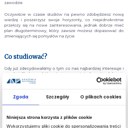
zawodzie.
Oczywiście w czasie studiów na pewno zdobędziesz nową
wiedzę i poszerzysz swoje horyzonty, co niejednokrotnie
przełoży się na nowe zainteresowania, jednak dobrze mieć
plan długoterminowy, który zawsze możesz dopasować do
zmieniających się pomysłów na życie.
Co studiować?
Gdy już zdecydowaliśmy o tym co nas najbardziej interesuje i
co chcielibyśmy robić w życiu, pozostaje kwestia dobrania
odpowiedniego kierunku studiów
, pasującego do naszych
zamierzeń.
Zgoda
Szczegóły
O plikach cookies
Najlepiej potraktować tę decyzję jako inwestycję i postarać się,
aby wybór kierunku zaprocentował w przyszłości. Postaw
przede wszystkim na jego praktyczność oraz kieruj się tym, co
wcześniej zaplanowałeś i co zamierzasz robić w przyszłości.
Niniejsza strona korzysta z plików cookie
Nasz wybór oraz czas poświęcony na naukę musi
Wykorzystujemy pliki cookie do spersonalizowania treści