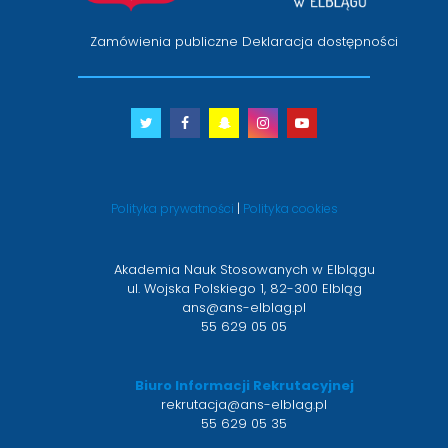
Zamówienia publiczne
Deklaracja dostępności
Twitter
otwiera
Facebook
otwiera
Snapchat
otwiera
Instagram
otwiera
Youtube
otwiera
się
się
się
się
się
w
w
w
w
w
nowym
nowym
nowym
nowym
nowym
Polityka prywatności
|
Polityka cookies
oknie
oknie
oknie
oknie
oknie
Akademia Nauk Stosowanych w Elblągu
ul. Wojska Polskiego 1, 82-300 Elbląg
ans@ans-elblag.pl
55 629 05 05
Biuro Informacji Rekrutacyjnej
rekrutacja@ans-elblag.pl
55 629 05 35