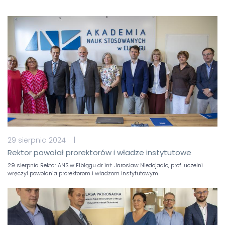
29 sierpnia 2024 |
Rektor powołał prorektorów i władze instytutowe
29 sierpnia Rektor ANS w Elblągu dr inż. Jarosław Niedojadło, prof. uczelni
wręczył powołania prorektorom i władzom instytutowym.