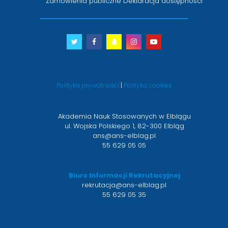
Zamówienia publiczne
Deklaracja dostępności
Twitter
otwiera
Facebook
otwiera
Snapchat
otwiera
Instagram
otwiera
Youtube
otwiera
się
się
się
się
się
w
w
w
w
w
nowym
nowym
nowym
nowym
nowym
Polityka prywatności
|
Polityka cookies
oknie
oknie
oknie
oknie
oknie
Akademia Nauk Stosowanych w Elblągu
ul. Wojska Polskiego 1, 82-300 Elbląg
ans@ans-elblag.pl
55 629 05 05
Biuro Informacji Rekrutacyjnej
rekrutacja@ans-elblag.pl
55 629 05 35