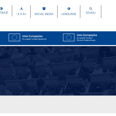
TRAST
SZUKAJ
-A
A
A+
SOCIAL MEDIA
LANGUAGE