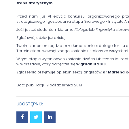
translatorycznym.
Przed nami już VI edycja konkursu, organizowanego prze
strategicznego i gospodarza etapu finałowego - Instytutu An
Jeśli jesteś studentem kierunku
filologia
lub
lingwistyka stosow
Zgłoś swój udział już dzisiaj!
Twoim zadaniem będzie przetłumaczenie krótkiego tekstu o t
Termin etapu wewnętrznego zostanie ustalony ze wszystkimi
W tym etapie wyłonionych zostanie dwóch lub trzech laure
w Warszawie, który odbędzie się
w grudniu 2018.
Zgłoszenia przyjmuje opiekun sekcji anglistów:
dr Marlena 
Data publikacji: 19 października 2018
UDOSTĘPNIJ: