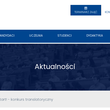
TERMINARZ ZAJĘĆ
KON
ANDYDACI
UCZELNIA
STUDENCI
DYDAKTYKA
Aktualności
art! - konkurs translatoryczny