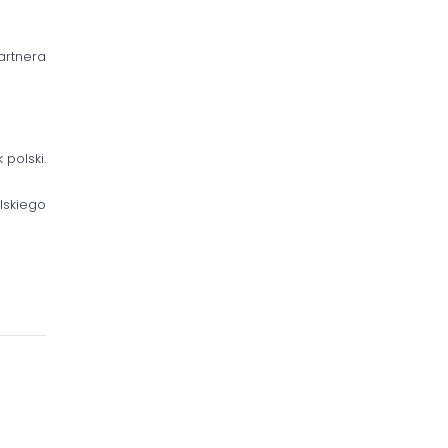
artnera
polski.
lskiego