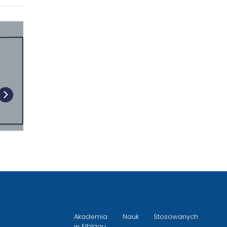
Akademia Nauk Stosowanych
w Elblągu