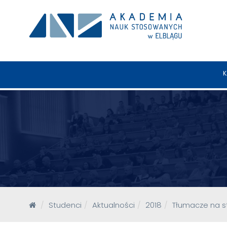
K
Studenci
Aktualności
2018
Tłumacze na st