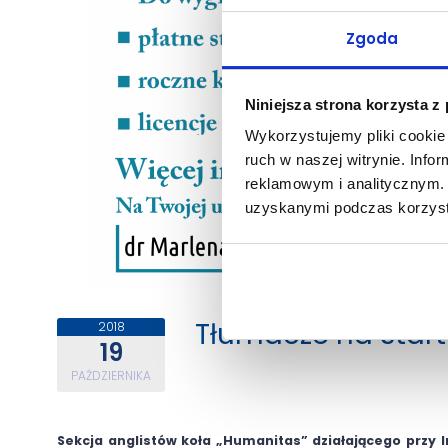
Zgoda
Niniejsza strona korzysta z
Wykorzystujemy pliki cookie 
ruch w naszej witrynie. Inf
reklamowym i analitycznym. 
uzyskanymi podczas korzysta
Tłumacze na start
2018
19
PAŹDZIERNIKA
Sekcja anglistów koła „Humanitas” działającego przy