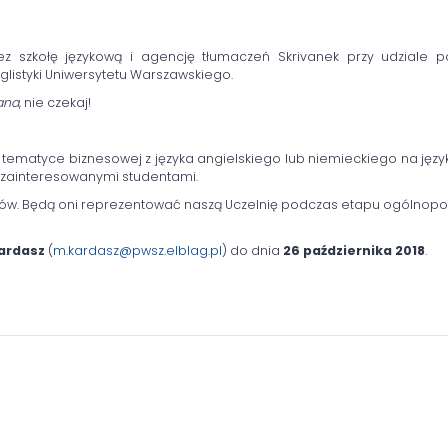
z szkołę językową i agencję tłumaczeń Skrivanek przy udziale p
glistyki Uniwersytetu Warszawskiego.
ana
, nie czekaj!
ematyce biznesowej z języka angielskiego lub niemieckiego na język 
 zainteresowanymi studentami.
atów. Będą oni reprezentować naszą Uczelnię podczas etapu ogólnopo
Kardasz
(
m.kardasz@pwsz.elblag.pl
) do dnia
26 października 2018
.