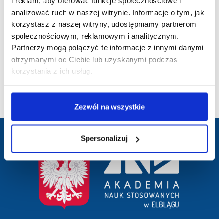
i reklam, aby oferować funkcje społecznościowe i
analizować ruch w naszej witrynie. Informacje o tym, jak
Cele szczegółowe:
korzystasz z naszej witryny, udostępniamy partnerom
1. Zapewnienie wystandaryzowanych usług, według zidentyfikowanego
zapotrzebowania, do funkcjonowania przedsiębiorstwa w początkowej
społecznościowym, reklamowym i analitycznym.
fazie rozwoju.
Partnerzy mogą połączyć te informacje z innymi danymi
2. Ułatwienie dostępu MŚP i podniesienie standardu usług
otrzymanymi od Ciebie lub uzyskanymi podczas
świadczonych przez Centrum Współpracy z Otoczeniem Gospodarczym
korzystania z ich usług.
Społecznym i Instytucjonalnym PWSZ w Elblągu - IOB.
3. Podniesienie konkurencyjności oraz rozwój 15 przedsiębiorstw w
regionie.
Zezwól na wszystkie
Spersonalizuj
przejście
na
stronę
główną