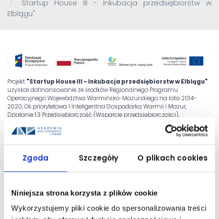
Startup House III - Inkubacja przedsiębiorstw w
Elblągu"
Projekt
"Startup House III - Inkubacja przedsiębiorstw w Elblągu"
uzyskał dofinansowanie ze środków Regionalnego Programu
Operacyjnego Województwa Warmińsko-Mazurskiego na lata 2014-
2020, Oś priorytetowa I Inteligentna Gospodarka Warmii i Mazur,
Działanie 1.3 Przedsiębiorczość (Wsparcie przedsiębiorczości),
Poddziałanie 1.3.1 Inkubowanie przedsiębiorstw
Data rozpoczęcia rzeczowej realizacji projektu:2019-01-02
Data finansowego zakończenia realizacji projektu: 2019-12-31
Zgoda
Szczegóły
O plikach cookies
Całkowita wartość projektu: 993 175,00 zł, dofinansowanie: 842 498,75 zł.
Niniejsza strona korzysta z plików cookie
Celem głównym
projektu jest wykreowanie na terenie miasta Elbląg
Wykorzystujemy pliki cookie do spersonalizowania treści
oraz województwa warmińsko-mazurskiego sprzyjających warunków do
powstawania i rozwoju MŚP.