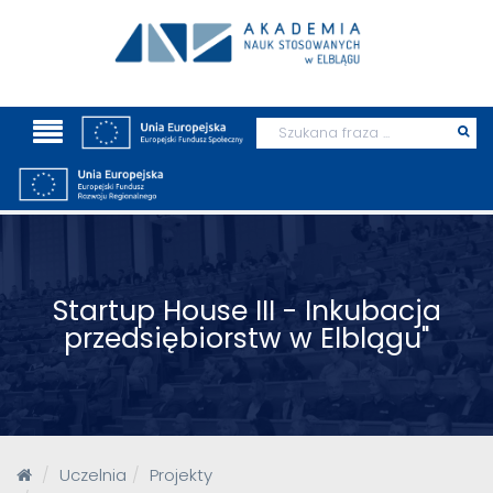
Wyszukaj
Prz
szu
Startup House III - Inkubacja
przedsiębiorstw w Elblągu"
Uczelnia
Projekty