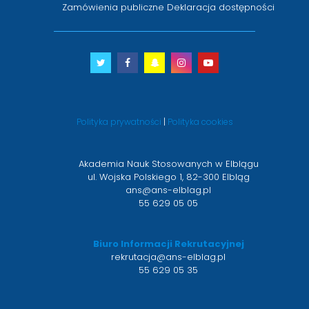
Zamówienia publiczne
Deklaracja dostępności
Twitter
otwiera
Facebook
otwiera
Snapchat
otwiera
Instagram
otwiera
Youtube
otwiera
się
się
się
się
się
w
w
w
w
w
nowym
nowym
nowym
nowym
nowym
Polityka prywatności
|
Polityka cookies
oknie
oknie
oknie
oknie
oknie
Akademia Nauk Stosowanych w Elblągu
ul. Wojska Polskiego 1, 82-300 Elbląg
ans@ans-elblag.pl
55 629 05 05
Biuro Informacji Rekrutacyjnej
rekrutacja@ans-elblag.pl
55 629 05 35