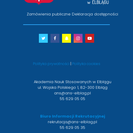
Zamówienia publiczne
Deklaracja dostępności
Twitter
otwiera
Facebook
otwiera
Snapchat
otwiera
Instagram
otwiera
Youtube
otwiera
się
się
się
się
się
w
w
w
w
w
nowym
nowym
nowym
nowym
nowym
Polityka prywatności
|
Polityka cookies
oknie
oknie
oknie
oknie
oknie
Akademia Nauk Stosowanych w Elblągu
ul. Wojska Polskiego 1, 82-300 Elbląg
ans@ans-elblag.pl
55 629 05 05
Biuro Informacji Rekrutacyjnej
rekrutacja@ans-elblag.pl
55 629 05 35