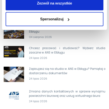
Zezwól na wszystkie
Dodatkowa rekrutacja wystartowała. Wybierz kierunek
dla siebie i ZOSTAŃ KIMŚ z ANS w Elblągu!
05 sierpnia 2026
Spersonalizuj
Zdrowie i aktywność – wykłady dla seniorów w ANS w
Elblągu
04 sierpnia 2026
Chcesz pracować i studiować? Wybierz studia
zaoczne w ANS w Elblągu
24 lipca 2026
Zapisujesz się na studia w ANS w Elblągu? Pamiętaj o
dostarczeniu dokumentów
24 lipca 2026
Zmiana danych kontaktowych w sprawie wynajmu
powierzchni biurowej oraz usług wirtualnego biura
24 lipca 2026