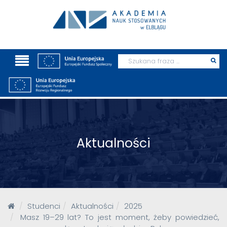
Wyszukaj
Prz
szu
Aktualności
Studenci
Aktualności
2025
Masz 19–29 lat? To jest moment, żeby powiedzieć,