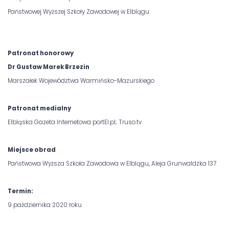
Państwowej Wyższej Szkoły Zawodowej w Elblągu
Patronat honorowy
Dr Gustaw Marek Brzezin
Marszałek Województwa Warmińsko-Mazurskiego
Patronat medialny
Elbląska Gazeta Internetowa portEl.pl; Truso.tv
Miejsce obrad
Państwowa Wyższa Szkoła Zawodowa w Elblągu, Aleja Grunwaldzka 137
Termin:
9 października 2020 roku