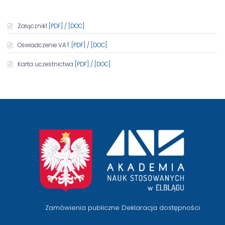
Załącznik1
[PDF]
/
[DOC]
Oświadczenie VAT
[PDF]
/
[DOC]
Karta uczestnictwa
[PDF]
/
[DOC]
przejście
na
stronę
główną
Zamówienia publiczne
Deklaracja dostępności