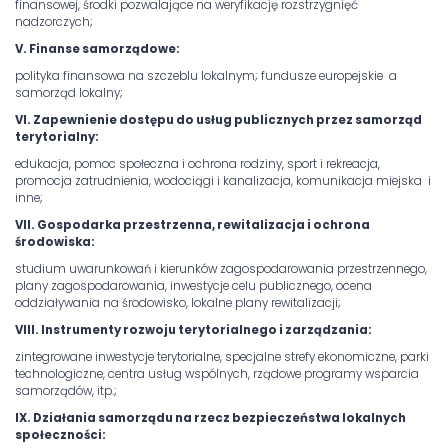
finansowej, środki pozwalające na weryfikację rozstrzygnięć
nadzorczych;
V. Finanse samorządowe:
polityka finansowa na szczeblu lokalnym; fundusze europejskie a
samorząd lokalny;
VI. Zapewnienie dostępu do usług publicznych przez samorząd
terytorialny:
edukacja, pomoc społeczna i ochrona rodziny, sport i rekreacja,
promocja zatrudnienia, wodociągi i kanalizacja, komunikacja miejska i
inne;
VII. Gospodarka przestrzenna, rewitalizacja i ochrona
środowiska:
studium uwarunkowań i kierunków zagospodarowania przestrzennego,
plany zagospodarowania, inwestycje celu publicznego, ocena
oddziaływania na środowisko, lokalne plany rewitalizacji;
VIII. Instrumenty rozwoju terytorialnego i zarządzania:
zintegrowane inwestycje terytorialne, specjalne strefy ekonomiczne, parki
technologiczne, centra usług wspólnych, rządowe programy wsparcia
samorządów, itp.;
IX. Działania samorządu na rzecz bezpieczeństwa lokalnych
społeczności: