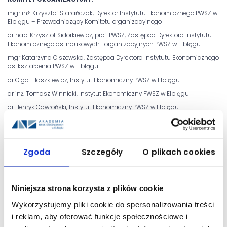
mgr inż. Krzysztof Starańczak, Dyrektor Instytutu Ekonomicznego PWSZ w
Elblągu – Przewodniczący Komitetu organizacyjnego
dr hab. Krzysztof Sidorkiewicz, prof. PWSZ, Zastępca Dyrektora Instytutu
Ekonomicznego ds. naukowych i organizacyjnych PWSZ w Elblągu
mgr Katarzyna Olszewska, Zastępca Dyrektora Instytutu Ekonomicznego
ds. kształcenia PWSZ w Elblągu
dr Olga Filaszkiewicz, Instytut Ekonomiczny PWSZ w Elblągu
dr inż. Tomasz Winnicki, Instytut Ekonomiczny PWSZ w Elblągu
dr Henryk Gawroński, Instytut Ekonomiczny PWSZ w Elblągu
Sekretariat konferencji:
mgr Sylwia Lasota
Zgoda
Szczegóły
O plikach cookies
Instytut Ekonomiczny PWSZ w Elblągu
Aleja Grunwaldzka 137
Niniejsza strona korzysta z plików cookie
82-300 Elbląg
tel.: 55 629 06 51
Wykorzystujemy pliki cookie do spersonalizowania treści
i reklam, aby oferować funkcje społecznościowe i
e-mail:
konferencja_ie@pwsz.elblag.pl