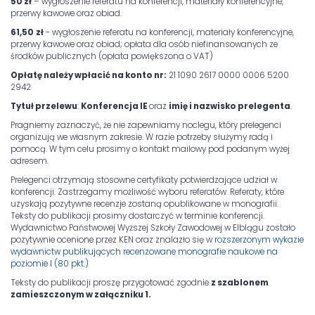
50 zł
– wygłoszenie referatu na konferencji, materiały konferencyjne,
przerwy kawowe oraz obiad.
61,50
zł
- wygłoszenie referatu na konferencji, materiały konferencyjne,
przerwy kawowe oraz obiad; opłata dla osób niefinansowanych ze
środków publicznych (opłata powiększona o VAT)
Opłatę należy wpłacić na konto nr:
21 1090 2617 0000 0006 5200
2942
Tytuł przelewu
:
Konferencja IE
oraz
imię i nazwisko prelegenta
.
Pragniemy zaznaczyć, że nie zapewniamy noclegu, który prelegenci
organizują we własnym zakresie. W razie potrzeby służymy radą i
pomocą. W tym celu prosimy o kontakt mailowy pod podanym wyżej
adresem.
Prelegenci otrzymają stosowne certyfikaty potwierdzające udział w
konferencji. Zastrzegamy możliwość wyboru referatów. Referaty, które
uzyskają pozytywne recenzje zostaną opublikowane w monografii.
Teksty do publikacji prosimy dostarczyć w terminie konferencji.
Wydawnictwo Państwowej Wyższej Szkoły Zawodowej w Elblągu zostało
pozytywnie ocenione przez KEN oraz znalazło się w
rozszerzonym wykazie
wydawnictw publikujących recenzowane monografie naukowe na
poziomie I (80 pkt.)
Teksty do publikacji proszę przygotować zgodnie
z szablonem
zamieszczonym w załączniku 1.