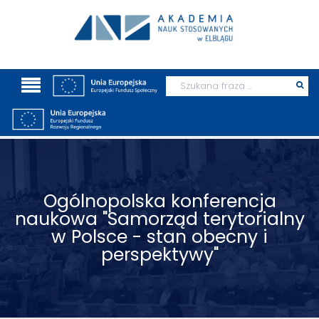
Wyszukaj
Prz
szu
Ogólnopolska konferencja
naukowa "Samorząd terytorialny
w Polsce - stan obecny i
perspektywy"