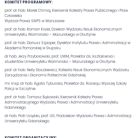
KOMITET PROGRAMOWY:
prof. dr hab. Marek Chmaj, Kierownik Katedry Prawa Publicznego i Praw
Człowieka
Wydział Prawa SWPS w Warszawie
prof. dr hab. Roman Kisiel, Dziekan Wydziału Nauk Ekonomicznych
Uniwersytetu Warmińsko – Mazurskiego w Olsztynie
prof. dr hab. Dariusz Szpoper, Dyrektor Instytutu Prawa i Administracji w
Akademii Pomorskiej w Słupsku
dr hab. Jerzy Przyborowski, prof. UWM, Prorektor ds. kształcenia i
studentów Uniwersytetu Warmińsko – Mazurskiego w Olsztynie
prof. dr hab. Nelly Daszkiewicz, Katedra Nauk Ekonomicznych Wydziału
Zarządzania i Ekonomii Politechniki Gdańskiej
mł. insp.
dr hab. Agata Tyburska, Prorektor ds. Rozwoju Wyższej Szkoły
Policji w Szczytnie
prof. dr hab. Tomasz Bąkowski, Kierownik Katedry Prawa
Administracyjnego Wydziału Prawa i Administracji Uniwersytetu
Gdańskiego
dr hab. Piotr Uziębło, prof. UG, Prodziekan Wydziału Prawa i Administracji
Uniwersytetu Gdańskiego
KOMITET ORGANIZACYJNY: