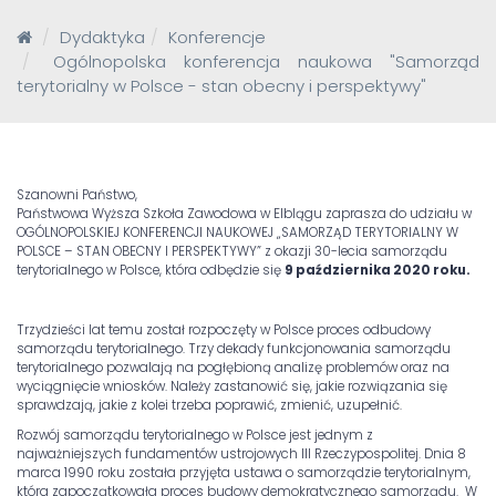
Dydaktyka
Konferencje
Ogólnopolska konferencja naukowa "Samorząd
terytorialny w Polsce - stan obecny i perspektywy"
Szanowni Państwo,
Państwowa Wyższa Szkoła Zawodowa w Elblągu zaprasza do udziału w
OGÓLNOPOLSKIEJ KONFERENCJI NAUKOWEJ „SAMORZĄD TERYTORIALNY W
POLSCE – STAN OBECNY I PERSPEKTYWY” z okazji 30-lecia samorządu
terytorialnego w Polsce, która odbędzie się
9 października 2020 roku.
Trzydzieści lat temu został rozpoczęty w Polsce proces odbudowy
samorządu terytorialnego. Trzy dekady funkcjonowania samorządu
terytorialnego pozwalają na pogłębioną analizę problemów oraz na
wyciągnięcie wniosków. Należy zastanowić się, jakie rozwiązania się
sprawdzają, jakie z kolei trzeba poprawić, zmienić, uzupełnić.
Rozwój samorządu terytorialnego w Polsce jest jednym z
najważniejszych fundamentów ustrojowych III Rzeczypospolitej. Dnia 8
marca 1990 roku została przyjęta ustawa o samorządzie terytorialnym,
która zapoczątkowała proces budowy demokratycznego samorządu. W