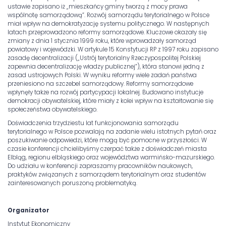
ustawie zapisano iż „mieszkańcy gminy tworzą z mocy prawa
wspólnotę samorządową”. Rozwój samorządu terytorialnego w Polsce
miał wpływ na demokratyzację systemu politycznego. W następnych
latach przeprowadzono reformy samorządowe. Kluczowe okazały się
zmiany z dnia 1 stycznia 1999 roku, które wprowadzały samorząd
powiatowy i wojewódzki. W artykule 15 Konstytucji RP z 1997 roku zapisano
zasadę decentralizacji („Ustrój terytorialny Rzeczypospolitej Polskiej
zapewnia decentralizację władzy publicznej”), która stanowi jedną z
zasad ustrojowych Polski. W wyniku reformy wiele zadań państwa
przeniesiono na szczebel samorządowy. Reformy samorządowe
wpłynęły także na rozwój partycypacji lokalnej. Budowano instytucje
demokracji obywatelskiej, które miały z kolei wpływ na kształtowanie się
społeczeństwa obywatelskiego.
Doświadczenia trzydziestu lat funkcjonowania samorządu
terytorialnego w Polsce pozwalają na zadanie wielu istotnych pytań oraz
poszukiwanie odpowiedzi, które mogą być pomocne w przyszłości. W
czasie konferencji chcielibyśmy czerpać także z doświadczeń miasta
Elbląg, regionu elbląskiego oraz województwa warmińsko-mazurskiego.
Do udziału w konferencji zapraszamy pracowników naukowych,
praktyków związanych z samorządem terytorialnym oraz studentów
zainteresowanych poruszoną problematyką.
Organizator
Instytut Ekonomiczny