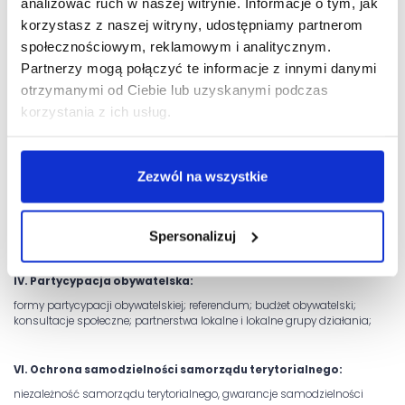
analizować ruch w naszej witrynie. Informacje o tym, jak
korzystasz z naszej witryny, udostępniamy partnerom
społecznościowym, reklamowym i analitycznym.
Organizatorzy proponują następujące zagadnienia:
Partnerzy mogą połączyć te informacje z innymi danymi
otrzymanymi od Ciebie lub uzyskanymi podczas
I. Organizacja i zadania samorządu terytorialnego:
korzystania z ich usług.
wójt (burmistrz, prezydent); rada/sejmik i ich funkcjonowanie; radny;
wzajemne relacje organów samorządowych:
II. Wybory samorządowe:
Zezwól na wszystkie
system wyborczy; proces wyborczy; polityczne aspekty wyborów;
III. Zmiany strukturalne:
Spersonalizuj
gmina – kwestie granic; scalanie gmin; powiat – łączenie; perspektywy;
województwo – funkcjonowanie; przyszłość; metropolie;
IV. Partycypacja obywatelska:
formy partycypacji obywatelskiej; referendum; budżet obywatelski;
konsultacje społeczne; partnerstwa lokalne i lokalne grupy działania;
VI. Ochrona samodzielności samorządu terytorialnego:
niezależność samorządu terytorialnego, gwarancje samodzielności