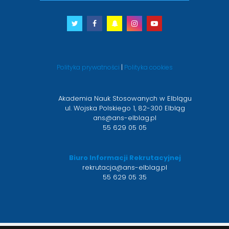
Twitter
otwiera
Facebook
otwiera
Snapchat
otwiera
Instagram
otwiera
Youtube
otwiera
się
się
się
się
się
w
w
w
w
w
nowym
nowym
nowym
nowym
nowym
Polityka prywatności
|
Polityka cookies
oknie
oknie
oknie
oknie
oknie
Akademia Nauk Stosowanych w Elblągu
ul. Wojska Polskiego 1, 82-300 Elbląg
ans@ans-elblag.pl
55 629 05 05
Biuro Informacji Rekrutacyjnej
rekrutacja@ans-elblag.pl
55 629 05 35