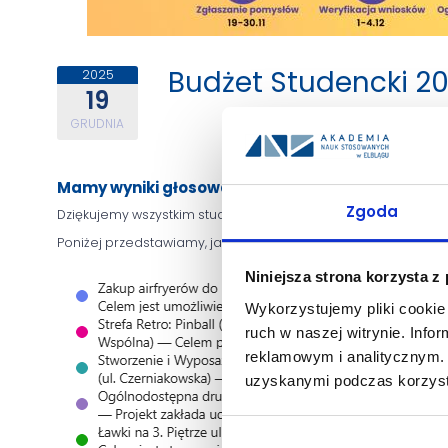
Budżet Studencki 20
2025
19
GRUDNIA
Mamy wyniki głosowania w ramach Budżetu Stud
Zgoda
Dziękujemy wszystkim studentom, którzy wzięli udział w głoso
Poniżej przedstawiamy, jak rozłożyły się głosy.
Niniejsza strona korzysta z
Wykorzystujemy pliki cookie 
ruch w naszej witrynie. Inf
reklamowym i analitycznym. 
uzyskanymi podczas korzysta