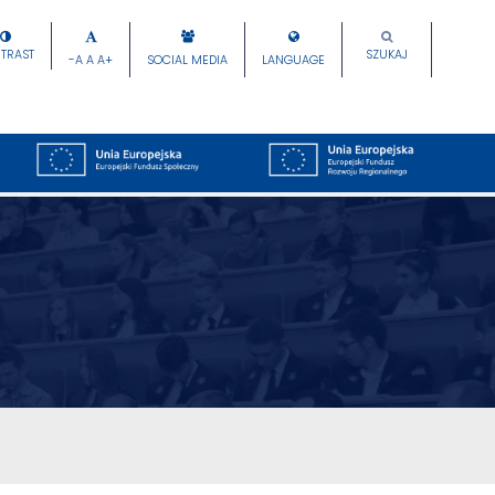
TRAST
SZUKAJ
-A
A
A+
SOCIAL MEDIA
LANGUAGE