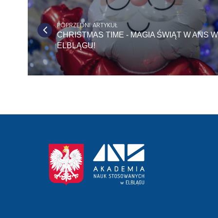
POPRZEDNI ARTYKUŁ
CHRISTMAS TIME - MAGIA ŚWIĄT W ANS W
ELBLĄGU!
przejście
na
stronę
główną