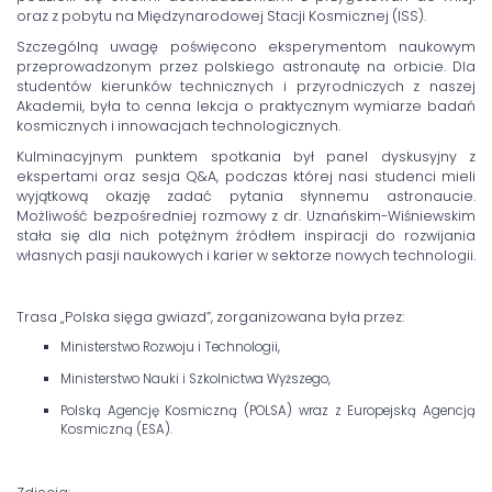
oraz z pobytu na Międzynarodowej Stacji Kosmicznej (ISS).
Szczególną uwagę poświęcono eksperymentom naukowym
przeprowadzonym przez polskiego astronautę na orbicie. Dla
studentów kierunków technicznych i przyrodniczych z naszej
Akademii, była to cenna lekcja o praktycznym wymiarze badań
kosmicznych i innowacjach technologicznych.
Kulminacyjnym punktem spotkania był panel dyskusyjny z
ekspertami oraz sesja Q&A, podczas której nasi studenci mieli
wyjątkową okazję zadać pytania słynnemu astronaucie.
Możliwość bezpośredniej rozmowy z dr. Uznańskim-Wiśniewskim
stała się dla nich potężnym źródłem inspiracji do rozwijania
własnych pasji naukowych i karier w sektorze nowych technologii.
Trasa „Polska sięga gwiazd”, zorganizowana była przez:
Ministerstwo Rozwoju i Technologii,
Ministerstwo Nauki i Szkolnictwa Wyższego,
Polską Agencję Kosmiczną (POLSA) wraz z Europejską Agencją
Kosmiczną (ESA).