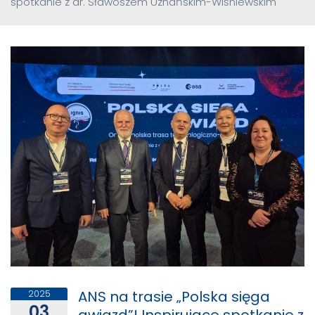
spotkanie z dr. Sławoszem Uznańskim-Wiśniewskim
ANS na trasie „Polska sięga
2025
03
gwiazd”! Inspirujące spotkanie z