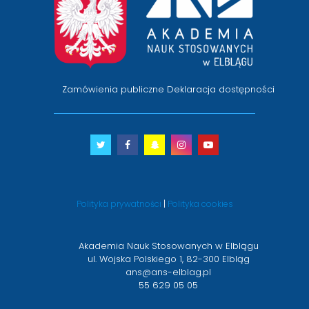
stronę
główną
Zamówienia publiczne
Deklaracja dostępności
Twitter
otwiera
Facebook
otwiera
Snapchat
otwiera
Instagram
otwiera
Youtube
otwiera
się
się
się
się
się
w
w
w
w
w
nowym
nowym
nowym
nowym
nowym
Polityka prywatności
|
Polityka cookies
oknie
oknie
oknie
oknie
oknie
Akademia Nauk Stosowanych w Elblągu
ul. Wojska Polskiego 1, 82-300 Elbląg
ans@ans-elblag.pl
55 629 05 05