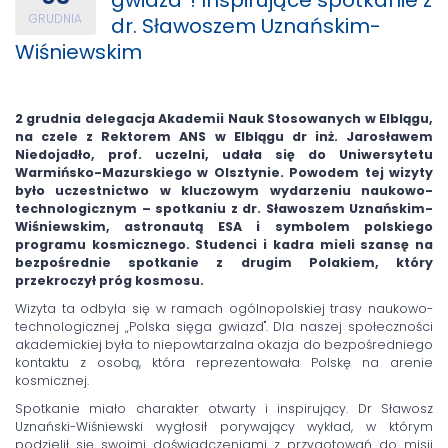
GRUDNIA
dr. Sławoszem Uznańskim-
Wiśniewskim
2 grudnia delegacja Akademii Nauk Stosowanych w Elblągu,
na czele z Rektorem ANS w Elblągu dr inż. Jarosławem
Niedojadło, prof. uczelni, udała się do Uniwersytetu
Warmińsko-Mazurskiego w Olsztynie. Powodem tej wizyty
było uczestnictwo w kluczowym wydarzeniu naukowo-
technologicznym – spotkaniu z dr. Sławoszem Uznańskim-
Wiśniewskim, astronautą ESA i symbolem polskiego
programu kosmicznego. Studenci i kadra mieli szansę na
bezpośrednie spotkanie z drugim Polakiem, który
przekroczył próg kosmosu.
Wizyta ta odbyła się w ramach ogólnopolskiej trasy naukowo-
technologicznej „Polska sięga gwiazd". Dla naszej społeczności
akademickiej była to niepowtarzalna okazja do bezpośredniego
kontaktu z osobą, która reprezentowała Polskę na arenie
kosmicznej.
Spotkanie miało charakter otwarty i inspirujący. Dr Sławosz
Uznański-Wiśniewski wygłosił porywający wykład, w którym
podzielił się swoimi doświadczeniami z przygotowań do misji