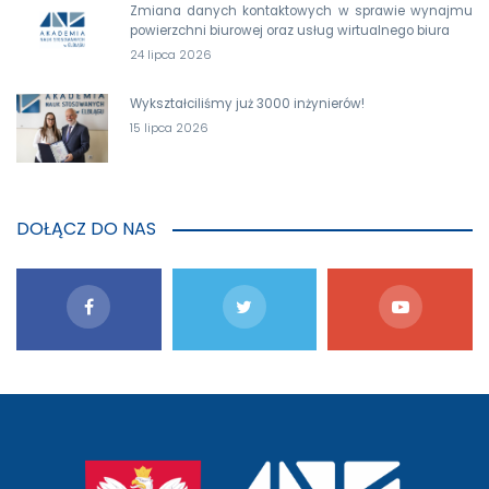
Zmiana danych kontaktowych w sprawie wynajmu
powierzchni biurowej oraz usług wirtualnego biura
24 lipca 2026
Wykształciliśmy już 3000 inżynierów!
15 lipca 2026
DOŁĄCZ DO NAS
przejście
na