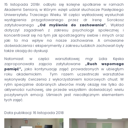
15 listopada 2018r. odbyło się kolejne spotkanie w ramach
Akademii Seniora, w którym wzięli udział słuchacze Pasłęckiego
Uniwersytetu Trzeciego Wieku. W części wykładowej wysłuchali
wystąpienia przygotowanego przez dr Irenę Sorokosz
zatytułowanego
„Od myślenia do zachowania”.
Wykład
dotyczył zagadnień z zakresu psychologii społecznej i
koncentrował się na tym jak spostrzegamy siebie i innych oraz
jaki to ma wpływ na nasze zachowanie. A omawiane
doświadczenia i eksperymenty z zakresu ludzkich zachowań były
także okazją do dyskusji.
Natomiast w części warsztatowej mgr Lidia Kęska
zaproponowała zajęcia zatytułowane
„Ruch wspomaga
pamięć”,
jako kontynuację zajęć prowadzonych w ubiegłym
roku akademickim. Tym razem uczestniczki warsztatów
wykonywały ćwiczenia z wykorzystaniem kolorowych chust. W
rytm specjalnie dobranych utworów miały okazję nie tylko do
aktywności ruchowej, ale przede wszystkim doświadczyć wielu
pozytywnych emocji. Uśmiech jest nieodłącznym elementem
tych zajęć.
Data publikacji: 16 listopada 2018