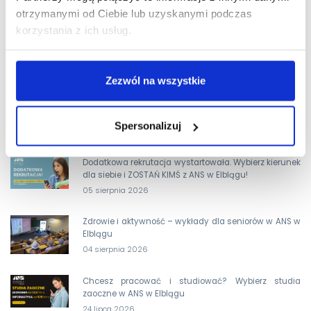
otrzymanymi od Ciebie lub uzyskanymi podczas
korzystania z ich usług.
Zezwól na wszystkie
Spersonalizuj
OSTATNIE AKTUALNOŚCI
Dodatkowa rekrutacja wystartowała. Wybierz kierunek
dla siebie i ZOSTAŃ KIMŚ z ANS w Elblągu!
05 sierpnia 2026
Zdrowie i aktywność – wykłady dla seniorów w ANS w
Elblągu
04 sierpnia 2026
Chcesz pracować i studiować? Wybierz studia
zaoczne w ANS w Elblągu
24 lipca 2026