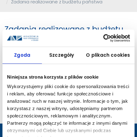
Zadania realizowane z budżetu państwa
Zadania realizowane z budżetu
państwa przez Akademię Nauk
Zgoda
Szczegóły
O plikach cookies
Stosowanych w Elblągu
Niniejsza strona korzysta z plików cookie
Wykorzystujemy pliki cookie do spersonalizowania treści
Przebudowa w zakresie ppoż. i
i reklam, aby oferować funkcje społecznościowe i
termomodernizacja Domu
analizować ruch w naszej witrynie. Informacje o tym, jak
Studenckiego
korzystasz z naszej witryny, udostępniamy partnerom
społecznościowym, reklamowym i analitycznym.
Partnerzy mogą połączyć te informacje z innymi danymi
otrzymanymi od Ciebie lub uzyskanymi podczas