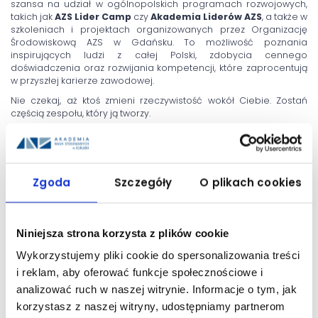
szansa na udział w ogólnopolskich programach rozwojowych,
takich jak
AZS Lider Camp
czy
Akademia Liderów AZS
, a także w
szkoleniach i projektach organizowanych przez Organizację
Środowiskową AZS w Gdańsku. To możliwość poznania
inspirujących ludzi z całej Polski, zdobycia cennego
doświadczenia oraz rozwijania kompetencji, które zaprocentują
w przyszłej karierze zawodowej.
Nie czekaj, aż ktoś zmieni rzeczywistość wokół Ciebie. Zostań
częścią zespołu, który ją tworzy.
Zapisz się już dziś – działanie zaczynamy przed startem
roku akademickiego 2026/2027. Wspólnie zaplanujemy
nowe inicjatywy, wydarzenia i kierunki rozwoju AZS ANS w
Elblągu!
Zgoda
Szczegóły
O plikach cookies
Zapraszamy do kontaktu pod adresem e-mail:
azs@ans-
elblag.pl
Niniejsza strona korzysta z plików cookie
Wykorzystujemy pliki cookie do spersonalizowania treści
Data publikacji: 08 czerwca 2026
i reklam, aby oferować funkcje społecznościowe i
analizować ruch w naszej witrynie. Informacje o tym, jak
UDOSTĘPNIJ:
korzystasz z naszej witryny, udostępniamy partnerom