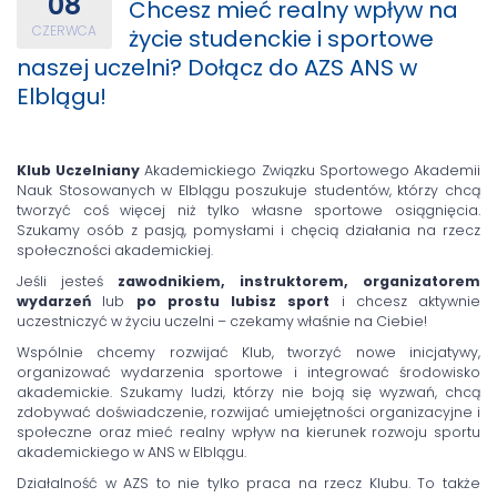
08
Chcesz mieć realny wpływ na
CZERWCA
życie studenckie i sportowe
naszej uczelni? Dołącz do AZS ANS w
Elblągu!
Klub Uczelniany
Akademickiego Związku Sportowego Akademii
Nauk Stosowanych w Elblągu poszukuje studentów, którzy chcą
tworzyć coś więcej niż tylko własne sportowe osiągnięcia.
Szukamy osób z pasją, pomysłami i chęcią działania na rzecz
społeczności akademickiej.
Jeśli jesteś
zawodnikiem, instruktorem, organizatorem
wydarzeń
lub
po prostu lubisz sport
i chcesz aktywnie
uczestniczyć w życiu uczelni – czekamy właśnie na Ciebie!
Wspólnie chcemy rozwijać Klub, tworzyć nowe inicjatywy,
organizować wydarzenia sportowe i integrować środowisko
akademickie. Szukamy ludzi, którzy nie boją się wyzwań, chcą
zdobywać doświadczenie, rozwijać umiejętności organizacyjne i
społeczne oraz mieć realny wpływ na kierunek rozwoju sportu
akademickiego w ANS w Elblągu.
Działalność w AZS to nie tylko praca na rzecz Klubu. To także