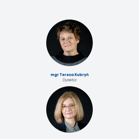
mgr Teresa Kubryń
Dyrektor