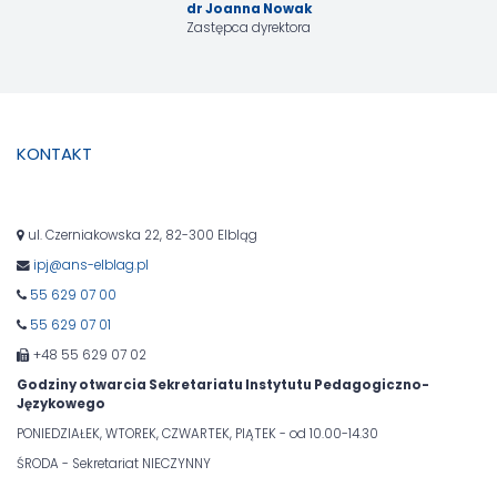
dr Joanna Nowak
Zastępca dyrektora
KONTAKT
ul. Czerniakowska 22, 82-300 Elbląg
ipj@ans-elblag.pl
55 629 07 00
55 629 07 01
+48 55 629 07 02
Godziny otwarcia Sekretariatu Instytutu Pedagogiczno-
Językowego
PONIEDZIAŁEK, WTOREK, CZWARTEK, PIĄTEK - od 10.00-14.30
ŚRODA - Sekretariat NIECZYNNY