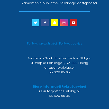
Zamówienia publiczne
Deklaracja dostępności
Twitter
otwiera
Facebook
otwiera
Snapchat
otwiera
Instagram
otwiera
Youtube
otwiera
się
się
się
się
się
w
w
w
w
w
nowym
nowym
nowym
nowym
nowym
Polityka prywatności
|
Polityka cookies
oknie
oknie
oknie
oknie
oknie
Akademia Nauk Stosowanych w Elblągu
ul. Wojska Polskiego 1, 82-300 Elbląg
ans@ans-elblag.pl
55 629 05 05
Biuro Informacji Rekrutacyjnej
rekrutacja@ans-elblag.pl
55 629 05 35