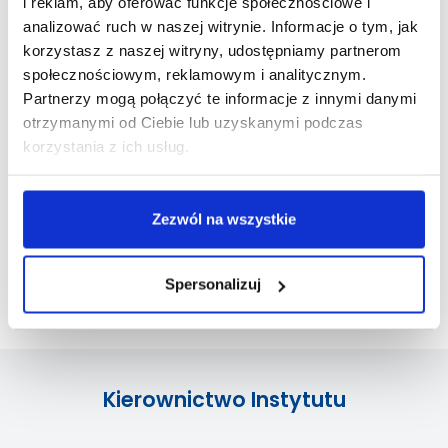
i reklam, aby oferować funkcje społecznościowe i
analizować ruch w naszej witrynie. Informacje o tym, jak
Konsultacje nauczycieli akademickich
korzystasz z naszej witryny, udostępniamy partnerom
społecznościowym, reklamowym i analitycznym.
Programy kształcenia - karty przedmiotów, plany studiów
Partnerzy mogą połączyć te informacje z innymi danymi
Praktyki zawodowe
otrzymanymi od Ciebie lub uzyskanymi podczas
korzystania z ich usług.
Dyplomanci
Druki
Zezwól na wszystkie
Wychowanie Fizyczne
Spersonalizuj
Pracownia Metod Psychologicznych i Pedagogicznych
Kierownictwo Instytutu