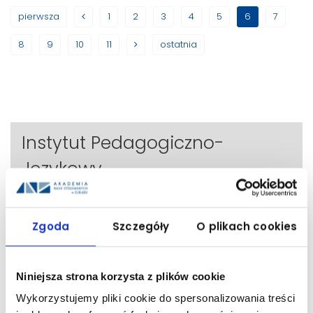
pierwsza
1
2
3
4
5
6
7
8
9
10
11
ostatnia
Instytut Pedagogiczno-
Językowy
Pełna oferta kształcenia ANS w Elblągu
Zgoda
Szczegóły
O plikach cookies
Dziekanat Centralny
Pracownicy
Niniejsza strona korzysta z plików cookie
Wykorzystujemy pliki cookie do spersonalizowania treści
Plany zajęć