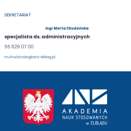
SEKRETARIAT
mgr Marta Chudzińska
specjalista ds. administracyjnych
55 629 07 00
m.chudzinska@ans-elblag.pl
przejście
na
stronę
główną