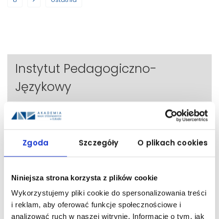
Instytut Pedagogiczno-
Językowy
Pełna oferta kształcenia ANS w Elblągu
Dziekanat Centralny
Zgoda
Szczegóły
O plikach cookies
Pracownicy
Niniejsza strona korzysta z plików cookie
Plany zajęć
Wykorzystujemy pliki cookie do spersonalizowania treści
Konsultacje nauczycieli akademickich
i reklam, aby oferować funkcje społecznościowe i
analizować ruch w naszej witrynie. Informacje o tym, jak