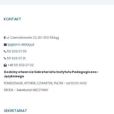
KONTAKT
ul. Czerniakowska 22, 82-300 Elbląg
ipj@ans-elblag.pl
55 629 07 00
55 629 07 01
+48 55 629 07 02
Godziny otwarcia Sekretariatu Instytutu Pedagogiczno-
Językowego
PONIEDZIAŁEK, WTOREK, CZWARTEK, PIĄTEK - od 10.00-14.30
ŚRODA - Sekretariat NIECZYNNY
SEKRETARIAT