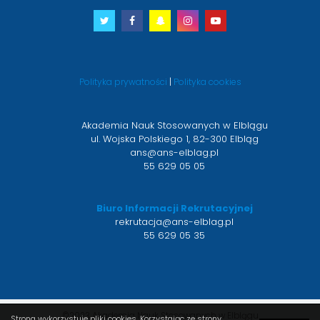
Twitter
otwiera
Facebook
otwiera
Snapchat
otwiera
Instagram
otwiera
Youtube
otwiera
się
się
się
się
się
w
w
w
w
w
nowym
nowym
nowym
nowym
nowym
Polityka prywatności
|
Polityka cookies
oknie
oknie
oknie
oknie
oknie
Akademia Nauk Stosowanych w Elblągu
ul. Wojska Polskiego 1, 82-300 Elbląg
ans@ans-elblag.pl
55 629 05 05
Biuro Informacji Rekrutacyjnej
rekrutacja@ans-elblag.pl
55 629 05 35
©2023 Akademia Nauk Stosowanych w Elblągu
Strona wykorzystuje pliki cookies. Korzystając ze strony