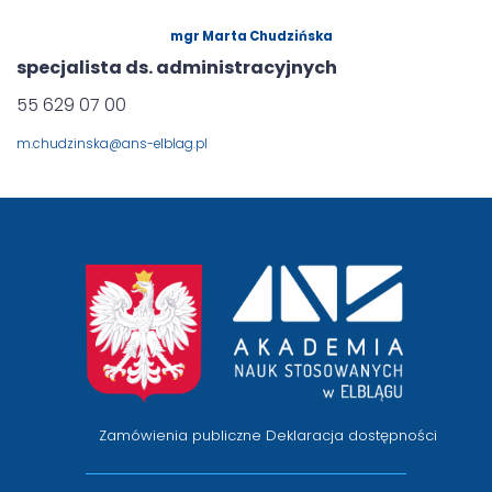
mgr Marta Chudzińska
specjalista ds. administracyjnych
55 629 07 00
m.chudzinska@ans-elblag.pl
przejście
na
stronę
główną
Zamówienia publiczne
Deklaracja dostępności