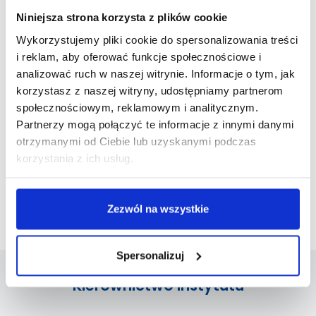
Niniejsza strona korzysta z plików cookie
ERASMUS_karty przedmiotów
Wykorzystujemy pliki cookie do spersonalizowania treści
i reklam, aby oferować funkcje społecznościowe i
Druki
analizować ruch w naszej witrynie. Informacje o tym, jak
Dyplomanci
korzystasz z naszej witryny, udostępniamy partnerom
społecznościowym, reklamowym i analitycznym.
Praktyki zawodowe
Partnerzy mogą połączyć te informacje z innymi danymi
otrzymanymi od Ciebie lub uzyskanymi podczas
Wytyczne Dyrektora IE
korzystania z ich usług.
Wyróżnieni studenci w Instytucie Ekonomicznym
Zezwól na wszystkie
Wychowanie Fizyczne
Spersonalizuj
Kierownictwo Instytutu