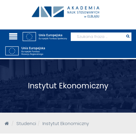
Wyszukaj
Prz
szu
Instytut Ekonomiczny
Studenci
Instytut Ekonomiczny