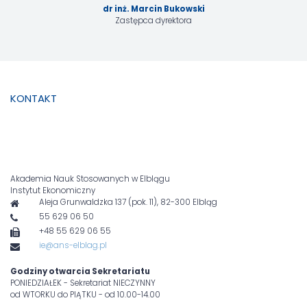
dr inż. Marcin Bukowski
Zastępca dyrektora
KONTAKT
Akademia Nauk Stosowanych w Elblągu
Instytut Ekonomiczny
Aleja Grunwaldzka 137 (pok. 11), 82-300 Elbląg
55 629 06 50
+48 55 629 06 55
ie@ans-elblag.pl
Godziny otwarcia Sekretariatu
PONIEDZIAŁEK - Sekretariat NIECZYNNY
od WTORKU do PIĄTKU - od 10.00-14.00