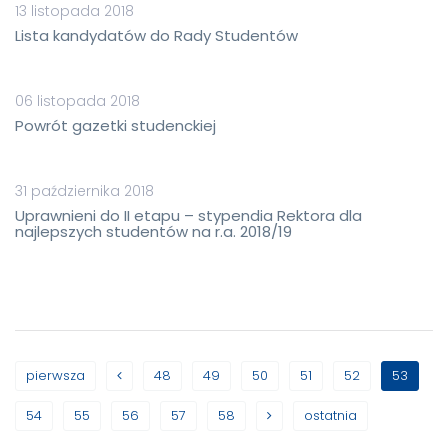
13 listopada 2018
Lista kandydatów do Rady Studentów
06 listopada 2018
Powrót gazetki studenckiej
31 października 2018
Uprawnieni do II etapu – stypendia Rektora dla
najlepszych studentów na r.a. 2018/19
pierwsza
48
49
50
51
52
53
54
55
56
57
58
ostatnia