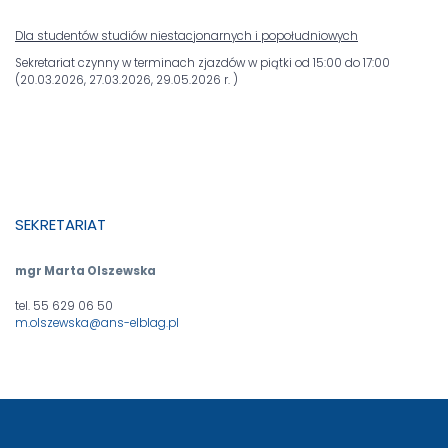
Dla studentów studiów niestacjonarnych i popołudniowych
Sekretariat czynny w terminach zjazdów w piątki od 15:00 do 17:00
(20.03.2026, 27.03.2026, 29.05.2026 r. )
SEKRETARIAT
mgr Marta Olszewska
tel. 55 629 06 50
m.olszewska@ans-elblag.pl