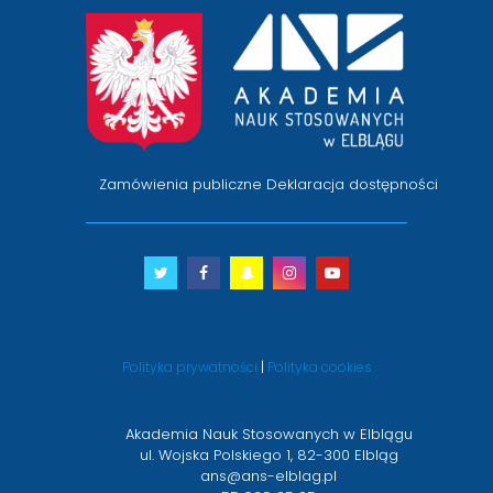
przejście
na
stronę
główną
Zamówienia publiczne
Deklaracja dostępności
Twitter
otwiera
Facebook
otwiera
Snapchat
otwiera
Instagram
otwiera
Youtube
otwiera
się
się
się
się
się
w
w
w
w
w
nowym
nowym
nowym
nowym
nowym
Polityka prywatności
|
Polityka cookies
oknie
oknie
oknie
oknie
oknie
Akademia Nauk Stosowanych w Elblągu
ul. Wojska Polskiego 1, 82-300 Elbląg
ans@ans-elblag.pl