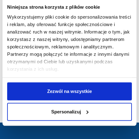
Niniejsza strona korzysta z plików cookie
Dziekanat Centralny
Wykorzystujemy pliki cookie do spersonalizowania treści
Pracownicy
i reklam, aby oferować funkcje społecznościowe i
analizować ruch w naszej witrynie. Informacje o tym, jak
Plany zajęć
korzystasz z naszej witryny, udostępniamy partnerom
społecznościowym, reklamowym i analitycznym.
Druki
Partnerzy mogą połączyć te informacje z innymi danymi
otrzymanymi od Ciebie lub uzyskanymi podczas
Dyplomanci
korzystania z ich usług.
Praktyki zawodowe
Zezwól na wszystkie
Programy kształcenia
Wychowanie Fizyczne
Spersonalizuj