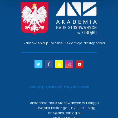
przejście
na
stronę
główną
Zamówienia publiczne
Deklaracja dostępności
Twitter
otwiera
Facebook
otwiera
Snapchat
otwiera
Instagram
otwiera
Youtube
otwiera
się
się
się
się
się
w
w
w
w
w
nowym
nowym
nowym
nowym
nowym
Polityka prywatności
|
Polityka cookies
oknie
oknie
oknie
oknie
oknie
Akademia Nauk Stosowanych w Elblągu
ul. Wojska Polskiego 1, 82-300 Elbląg
ans@ans-elblag.pl
55 629 05 05