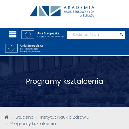
Wyszukaj
Prz
szu
Programy kształcenia
Studenci
Instytut Nauk o Zdrowiu
Programy kształcenia