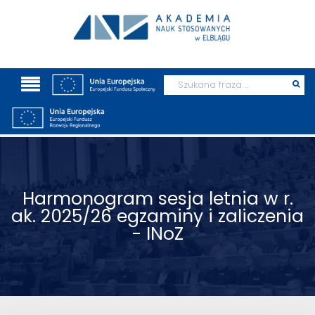
Wyszukaj
Prz
szu
Harmonogram sesja letnia w r.
ak. 2025/26 egzaminy i zaliczenia
- INoZ