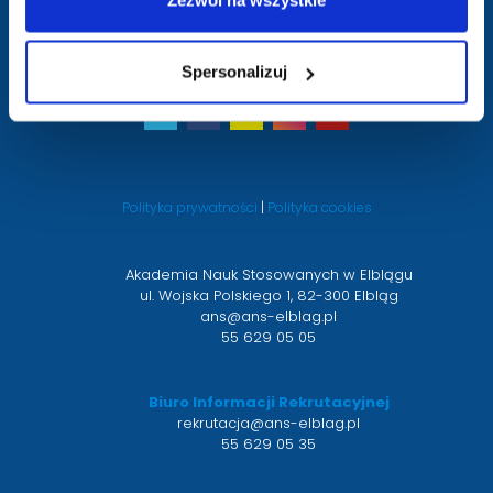
Zamówienia publiczne
Deklaracja dostępności
Spersonalizuj
Twitter
otwiera
Facebook
otwiera
Snapchat
otwiera
Instagram
otwiera
Youtube
otwiera
się
się
się
się
się
w
w
w
w
w
nowym
nowym
nowym
nowym
nowym
Polityka prywatności
|
Polityka cookies
oknie
oknie
oknie
oknie
oknie
Akademia Nauk Stosowanych w Elblągu
ul. Wojska Polskiego 1, 82-300 Elbląg
ans@ans-elblag.pl
55 629 05 05
Biuro Informacji Rekrutacyjnej
rekrutacja@ans-elblag.pl
55 629 05 35