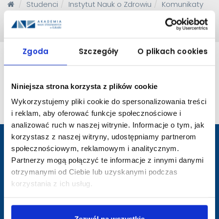
Studenci
Instytut Nauk o Zdrowiu
Komunikaty
Harmonogram sesja letnia w r. ak. 2025/26 egzaminy i
zaliczenia - INoZ
Zgoda
Szczegóły
O plikach cookies
Sesja egzaminacyjna letnia w r. ak. 2025/2026 - harmonogram
Niniejsza strona korzysta z plików cookie
Kierunek - Kosmetologia egzaminy -
PLIK
(12.06.2026)
Kierunek - Pielęgniarstwo egzaminy -
PLIK
(12.06.2026)
Wykorzystujemy pliki cookie do spersonalizowania treści
i reklam, aby oferować funkcje społecznościowe i
analizować ruch w naszej witrynie. Informacje o tym, jak
korzystasz z naszej witryny, udostępniamy partnerom
społecznościowym, reklamowym i analitycznym.
przejście
Partnerzy mogą połączyć te informacje z innymi danymi
na
otrzymanymi od Ciebie lub uzyskanymi podczas
stronę
główną
korzystania z ich usług.
Zezwól na wszystkie